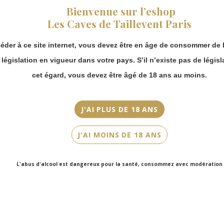
fermeture estivale,
Bienvenue sur l’eshop
vous pouvez
Millésime
Les Caves de Taillevent Paris
continuer à passer
2021
commande en ligne.
éder à ce site internet, vous devez être en âge de consommer de l
Merci de bien
Couleur
prendre en compte :
a législation en vigueur dans votre pays. S’il n’existe pas de législ
Blanc
Les envois
cet égard, vous devez être âgé de 18 ans au moins.
Chronopost
Cépage(s)
reprendront à
Chenin
partir du 31 août.
J'AI PLUS DE 18 ANS
Les commandes
Cuvée/Climat
en click-and-
Bigottière
J'AI MOINS DE 18 ANS
collect (cave
Faubourg Saint-
Contenance
Honoré et cave
75cl
L'abus d'alcool est dangereux pour la santé, consommez avec modération
Victor Hugo)
seront disponibles
à partir du 4
septembre.