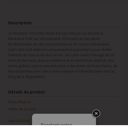
Description
Le domaine Terra Vita Vinum est exploité par Luc Briand et
Bénédicte Petit sur une trentaine d’hectares en viticulture
Biodynamique sur des sols schisteux et de roches volcaniques.
Leurs vins sont élaborés uniquement en parcellaire pour révéler
l’identité de chacun de leur terroir. Sur cette cuvée l’élevage de 26
mois en barrique, puis en amphore et en œuf béton apporte des
notes grillées, tout en laissant place à des notes de fruits blancs, de
fleurs blanches avec une trame crayeuse et rafraichissante tout au
long de la dégustation.
Détails du produit
Pays/Région
Vallée de la Loire
Appellation
Pendant notre
AOC Savennières