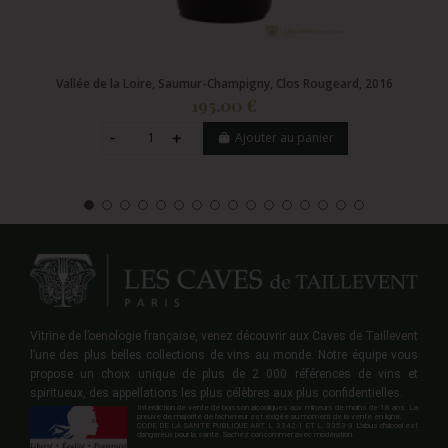
Vallée de la Loire, Saumur-Champigny, Clos Rougeard, 2016
195,00 €
Ajouter au panier
Vitrine de l’oenologie française, venez découvrir aux Caves de Taillevent
l’une des plus belles collections de vins au monde. Notre équipe vous
propose un choix unique de plus de 2 000 références de vins et
spiritueux, des appellations les plus célèbres aux plus confidentielles.
Interdiction de vente de boisson alcooliques aux mineurs de moins de 18 ans. La
preuve de majorité de l'acheteur est exigée au moment de la vente en ligne.
CODE DE LA SANTE PUBLIQUE ART. L 3342-1 ET L. 3353-3 L'abus d'alcool est
dangereux pour la santé. Sachez consommer avec modération.