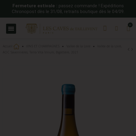
Fermeture estivale :
passez commande ! Expéditions
Chronopost dès le 31/08, retraits boutique dès le 04/09.
Accueil
VINS ET CHAMPAGNES
Vallee de la Loire
Vallée de la Loire,
AOC Savennières, Terra Vita Vinum, Bigottière, 2021