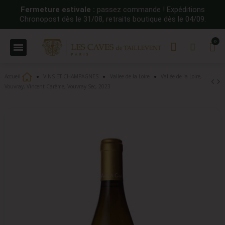
Fermeture estivale :
passez commande ! Expéditions
Chronopost dès le 31/08, retraits boutique dès le 04/09.
Accueil
VINS ET CHAMPAGNES
Vallee de la Loire
Vallée de la Loire,
Vouvray, Vincent Carême, Vouvray Sec, 2023