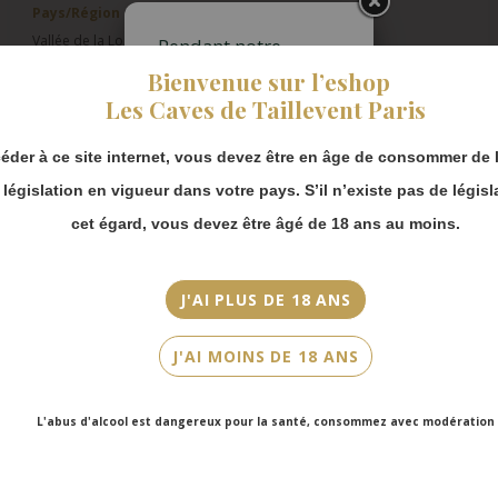
Pays/Région
Vallée de la Loire
Pendant notre
fermeture estivale,
Bienvenue sur l’eshop
Appellation
vous pouvez
Les Caves de Taillevent Paris
continuer à passer
Vouvray
commande en ligne.
éder à ce site internet, vous devez être en âge de consommer de l
Millésime
Merci de bien
prendre en compte :
2023
a législation en vigueur dans votre pays. S’il n’existe pas de législ
Les envois
cet égard, vous devez être âgé de 18 ans au moins.
Couleur
Chronopost
Blanc
reprendront à
partir du 31 août.
J'AI PLUS DE 18 ANS
Cépage(s)
Les commandes
Chenin
en click-and-
J'AI MOINS DE 18 ANS
collect (cave
Cuvée/Climat
Faubourg Saint-
Honoré et cave
Vouvray Sec
L'abus d'alcool est dangereux pour la santé, consommez avec modération
Victor Hugo)
seront disponibles
Contenance
à partir du 4
75cl
septembre.