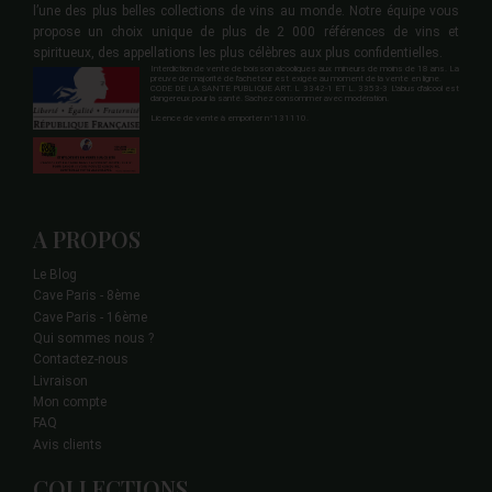
l’une des plus belles collections de vins au monde. Notre équipe vous
propose un choix unique de plus de 2 000 références de vins et
spiritueux, des appellations les plus célèbres aux plus confidentielles.
Interdiction de vente de boisson alcooliques aux mineurs de moins de 18 ans. La
preuve de majorité de l'acheteur est exigée au moment de la vente en ligne.
CODE DE LA SANTE PUBLIQUE ART. L 3342-1 ET L. 3353-3 L'abus d'alcool est
dangereux pour la santé. Sachez consommer avec modération.
Licence de vente à emporter n°131110.
A PROPOS
Le Blog
Cave Paris - 8ème
Cave Paris - 16ème
Qui sommes nous ?
Contactez-nous
Livraison
Mon compte
FAQ
Avis clients
COLLECTIONS