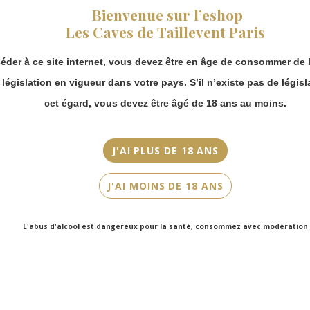
fermeture estivale,
Bienvenue sur l’eshop
vous pouvez
Millésime
Les Caves de Taillevent Paris
continuer à passer
2020
commande en ligne.
éder à ce site internet, vous devez être en âge de consommer de l
Merci de bien
Couleur
prendre en compte :
a législation en vigueur dans votre pays. S’il n’existe pas de législ
Blanc
Les envois
cet égard, vous devez être âgé de 18 ans au moins.
Chronopost
Cépage(s)
reprendront à
Chenin Blanc
partir du 31 août.
J'AI PLUS DE 18 ANS
Les commandes
Cuvée/Climat
en click-and-
Touche-Mitaine
J'AI MOINS DE 18 ANS
collect (cave
Faubourg Saint-
Contenance
Honoré et cave
75cl
L'abus d'alcool est dangereux pour la santé, consommez avec modération
Victor Hugo)
seront disponibles
à partir du 4
septembre.