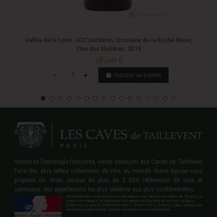
Vallée de la Loire, AOC Jasnières, Domaine de la Roche Bleue,
Clos des Molières, 2019
38,00 €
Ajouter au panier
Vitrine de l’oenologie française, venez découvrir aux Caves de Taillevent
l’une des plus belles collections de vins au monde. Notre équipe vous
propose un choix unique de plus de 2 000 références de vins et
spiritueux, des appellations les plus célèbres aux plus confidentielles.
Interdiction de vente de boisson alcooliques aux mineurs de moins de 18 ans. La
preuve de majorité de l'acheteur est exigée au moment de la vente en ligne.
CODE DE LA SANTE PUBLIQUE ART. L 3342-1 ET L. 3353-3 L'abus d'alcool est
dangereux pour la santé. Sachez consommer avec modération.