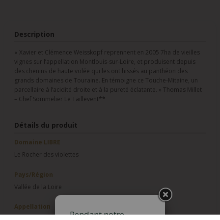
Description
« Xavier et Clémence Weisskopf reprennent en 2005 7ha de vieilles
vignes sur l’appellation Montlouis-sur-Loire, et produisent depuis
des chenins de haute volée qui les ont hissés au panthéon des
grands domaines de Touraine. En témoigne ce Touche-Mitaine, un
parcellaire à l’acidité droite et à la pureté éclatante. » Thomas Millet
– Chef Sommelier Le Taillevent**
Détails du produit
Domaine LIBRE
Le Rocher des violettes
Pays/Région
Vallée de la Loire
Appellation
Pendant notre
Montlouis-sur-Loire