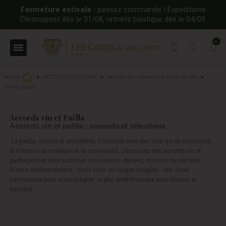
Fermeture estivale :
passez commande ! Expéditions
Chronopost dès le 31/08, retraits boutique dès le 04/09.
Accueil
ACCORDS METS-VINS
Accords vin – poissons et fruits de mer
Vin et paella
Accords vin et Paëlla
Accords vin et paë
lla : conseils et sélections
La paëlla, colorée et ensoleillée, s’accorde avec des vins qui en respectent
la richesse aromatique et la convivialité. Découvrez des accords vin et
paella pensés pour sublimer ses saveurs épicées, marines ou carnées.
Blancs méditerranéens, rosés frais ou rouges souples : des choix
harmonieux pour accompagner ce plat emblématique avec chaleur et
équilibre..