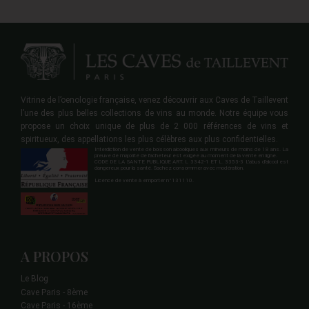
Vitrine de l’oenologie française, venez découvrir aux Caves de Taillevent
l’une des plus belles collections de vins au monde. Notre équipe vous
propose un choix unique de plus de 2 000 références de vins et
spiritueux, des appellations les plus célèbres aux plus confidentielles.
Interdiction de vente de boisson alcooliques aux mineurs de moins de 18 ans. La
preuve de majorité de l'acheteur est exigée au moment de la vente en ligne.
CODE DE LA SANTE PUBLIQUE ART. L 3342-1 ET L. 3353-3 L'abus d'alcool est
dangereux pour la santé. Sachez consommer avec modération.
Licence de vente à emporter n°131110.
A PROPOS
Le Blog
Cave Paris - 8ème
Cave Paris - 16ème