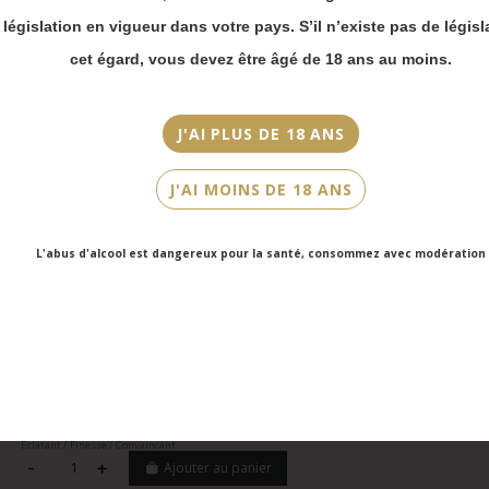
Merci de bien
prendre en compte :
a législation en vigueur dans votre pays. S’il n’existe pas de législ
Les envois
cet égard, vous devez être âgé de 18 ans au moins.
Chronopost
reprendront à
partir du 31 août.
J'AI PLUS DE 18 ANS
Les commandes
en click-and-
J'AI MOINS DE 18 ANS
collect (cave
Faubourg Saint-
Honoré et cave
L'abus d'alcool est dangereux pour la santé, consommez avec modération
Victor Hugo)
seront disponibles
à partir du 4
septembre.
Vallee du Rhone
Vallée du Rhône, IGP Viognier, Georges Vernay, Le Pied de Samson,
2022, Blanc
134011
36,00 €
Eclatant / Finesse / Convaincant
Ajouter au panier