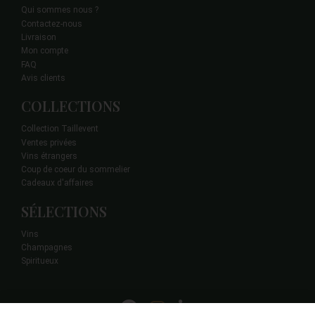
Qui sommes nous ?
Contactez-nous
Livraison
Mon compte
FAQ
Avis clients
COLLECTIONS
Collection Taillevent
Ventes privées
Vins étrangers
Coup de coeur du sommelier
Cadeaux d'affaires
SÉLECTIONS
Vins
Champagnes
Spiritueux