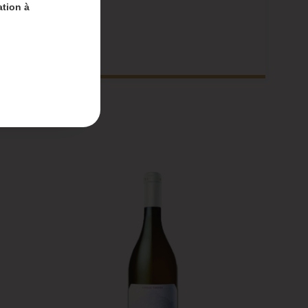
ation à
nt-
 du 4