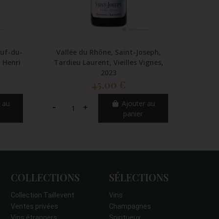
euf-du-
Vallée du Rhône, Saint-Joseph,
Vall
, Henri
Tardieu Laurent, Vieilles Vignes,
Rho
2023
45,00 €
 au
Ajouter au
panier
COLLECTIONS
SÉLECTIONS
Collection Taillevent
Vins
Ventes privées
Champagnes
Vins étrangers
Spiritueux