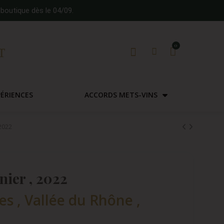
boutique dès le 04/09.
PÉRIENCES
ACCORDS METS-VINS
2022
nier , 2022
s , Vallée du Rhône ,