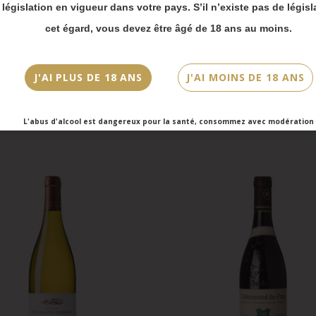
 bien prendre en compte :
a législation en vigueur dans votre pays. S’il n’existe pas de législ
vois Chronopost reprendront à partir du 31 août.
cet égard, vous devez être âgé de 18 ans au moins.
mmandes en click-and-collect (cave Faubourg Sai
et cave Victor Hugo) seront disponibles à partir
bre.
J'AI PLUS DE 18 ANS
J'AI MOINS DE 18 ANS
L'abus d'alcool est dangereux pour la santé, consommez avec modération