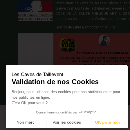
Interdiction de vente de boisson alcoolique
preuve de majorité de l'acheteur est exigée au 
CODE DE LA SANTE PUBLIQUE ART. L 3342-1
dangereux pour la santé. Sachez consommer a
Licence de vente à emporter n°131110.
Les Caves de Taillevent
Validation de nos Cookies
Bonjour, nous utilisons des cookies pour nos statistiques et pour
nos publicités en ligne.
C'est OK pour vous ?
Consentements certifiés par
Non merci
Voir les cookies
OK pour moi