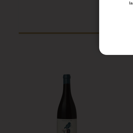
Merci de
l
Les en
Les co
Honoré 
septem