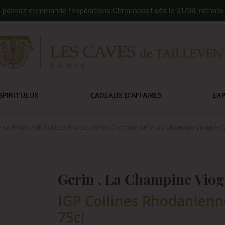
:
passez commande ! Expéditions Chronopost dès le 31/08, retraits 
SPIRITUEUX
CADEAUX D'AFFAIRES
EX
e du Rhône, IGP Collines Rhodaniennes, Domaine Gerin, La Champine Viognier, 
Gerin , La Champine Viog
IGP Collines Rhodanienne
75cl