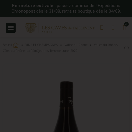
Fermeture estivale :
passez commande ! Expéditions
Chronopost dès le 31/08, retraits boutique dès le 04/09.
Accueil
VINS ET CHAMPAGNES
Vallee du Rhone
Vallée du Rhône,
Côtes-du-Rhône, La Réméjeanne, Terre de Lune, 2020