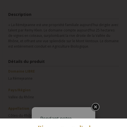
Description
« La Réméjeanne est une propriété familiale aujourd'hui dirigée avec
talent par Remy Klein. Le domaine compte aujourd’hui 25 hectares
de vignes en coteaux, surplombant la rive droite de la Vallée du
Rhône, et offrant une vue splendide sur le Mont Ventoux. Le domaine
est entièrement conduit en Agriculture Biologique.
Détails du produit
Domaine LIBRE
La Rémejeanne
Pays/Région
Vallée du Rhône
Appellation
Côtes-du-Rhône
Pendant notre
fermeture estivale,