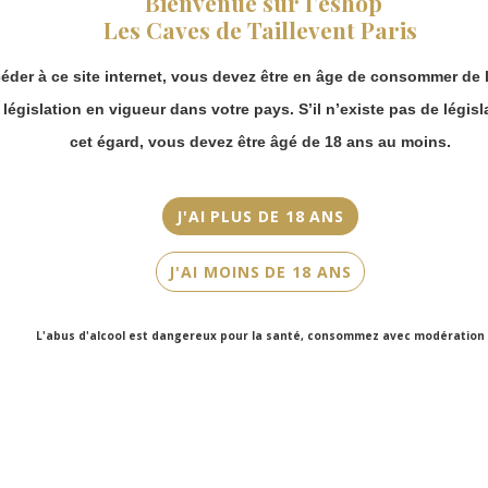
Bienvenue sur l’eshop
Millésime
vous pouvez
Les Caves de Taillevent Paris
2020
continuer à passer
commande en ligne.
Couleur
éder à ce site internet, vous devez être en âge de consommer de l
Merci de bien
Rouge
prendre en compte :
a législation en vigueur dans votre pays. S’il n’existe pas de législ
Les envois
cet égard, vous devez être âgé de 18 ans au moins.
Cépage(s)
Chronopost
Syrah
reprendront à
partir du 31 août.
J'AI PLUS DE 18 ANS
Cuvée/Climat
Les commandes
Terre de Lune
en click-and-
J'AI MOINS DE 18 ANS
collect (cave
Contenance
Faubourg Saint-
75cl
Honoré et cave
L'abus d'alcool est dangereux pour la santé, consommez avec modération
Victor Hugo)
seront disponibles
à partir du 4
septembre.