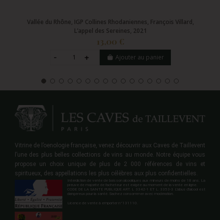
Vallée du Rhône, IGP Collines Rhodaniennes, François Villard,
L’appel des Sereines, 2021
13,00 €
Ajouter au panier
Vitrine de l’oenologie française, venez découvrir aux Caves de Taillevent
l’une des plus belles collections de vins au monde. Notre équipe vous
propose un choix unique de plus de 2 000 références de vins et
spiritueux, des appellations les plus célèbres aux plus confidentielles.
Interdiction de vente de boisson alcooliques aux mineurs de moins de 18 ans. La
preuve de majorité de l'acheteur est exigée au moment de la vente en ligne.
CODE DE LA SANTE PUBLIQUE ART. L 3342-1 ET L. 3353-3 L'abus d'alcool est
dangereux pour la santé. Sachez consommer avec modération.
Licence de vente à emporter n°131110.