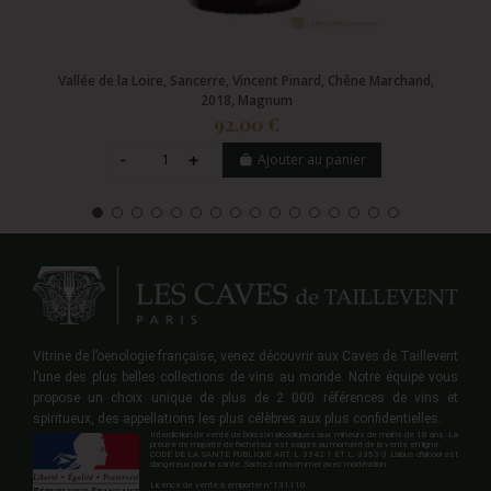
Vallée de la Loire, Sancerre, Vincent Pinard, Chêne Marchand,
2018, Magnum
92,00 €
Ajouter au panier
Vitrine de l’oenologie française, venez découvrir aux Caves de Taillevent
l’une des plus belles collections de vins au monde. Notre équipe vous
propose un choix unique de plus de 2 000 références de vins et
spiritueux, des appellations les plus célèbres aux plus confidentielles.
Interdiction de vente de boisson alcooliques aux mineurs de moins de 18 ans. La
preuve de majorité de l'acheteur est exigée au moment de la vente en ligne.
CODE DE LA SANTE PUBLIQUE ART. L 3342-1 ET L. 3353-3 L'abus d'alcool est
dangereux pour la santé. Sachez consommer avec modération.
Licence de vente à emporter n°131110.