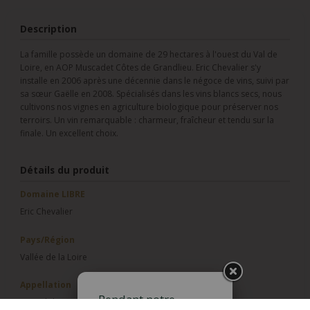
Description
La famille possède un domaine de 29 hectares à l'ouest du Val de
Loire, en AOP Muscadet Côtes de Grandlieu. Eric Chevalier s'y
installe en 2006 après une décennie dans le négoce de vins, suivi par
sa sœur Gaëlle en 2008. Spécialisés dans les vins blancs secs, nous
cultivons nos vignes en agriculture biologique pour préserver nos
terroirs. Un vin remarquable : charmeur, fraîcheur et tendu sur la
finale. Un excellent choix.
Détails du produit
Domaine LIBRE
Eric Chevalier
Pays/Région
Vallée de la Loire
Appellation
Pendant notre
IGP Val de Loire