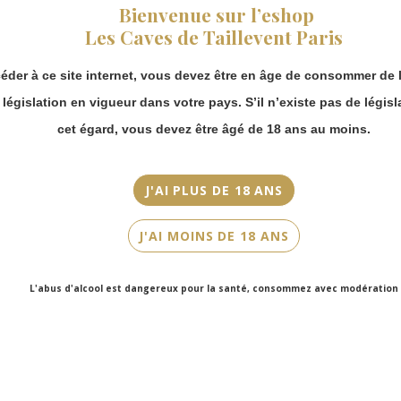
fermeture estivale,
Bienvenue sur l’eshop
vous pouvez
Millésime
Les Caves de Taillevent Paris
continuer à passer
2022
commande en ligne.
éder à ce site internet, vous devez être en âge de consommer de l
Merci de bien
Couleur
prendre en compte :
a législation en vigueur dans votre pays. S’il n’existe pas de législ
Blanc
Les envois
cet égard, vous devez être âgé de 18 ans au moins.
Chronopost
Cépage(s)
reprendront à
Chardonnay
partir du 31 août.
J'AI PLUS DE 18 ANS
Les commandes
Cuvée/Climat
en click-and-
Les 3 Bois
J'AI MOINS DE 18 ANS
collect (cave
Faubourg Saint-
Contenance
Honoré et cave
75cl
L'abus d'alcool est dangereux pour la santé, consommez avec modération
Victor Hugo)
seront disponibles
à partir du 4
septembre.