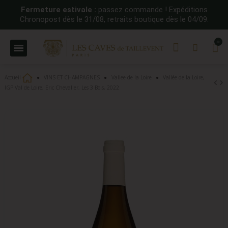
Fermeture estivale :
passez commande ! Expéditions
Chronopost dès le 31/08, retraits boutique dès le 04/09.
Accueil
VINS ET CHAMPAGNES
Vallee de la Loire
Vallée de la Loire,
IGP Val de Loire, Eric Chevalier, Les 3 Bois, 2022