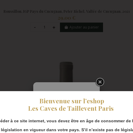
Roussillon, IGP Pays du Cucugnan, Peter Sichel, Vallée de Cucugnan, 2021
29,00 €
Ajouter au panier
Pendant notre
Bienvenue sur l’eshop
fermeture estivale,
vous pouvez
Les Caves de Taillevent Paris
continuer à passer
commande en ligne.
éder à ce site internet, vous devez être en âge de consommer de l
Merci de bien
a législation en vigueur dans votre pays. S’il n’existe pas de législ
prendre en compte :