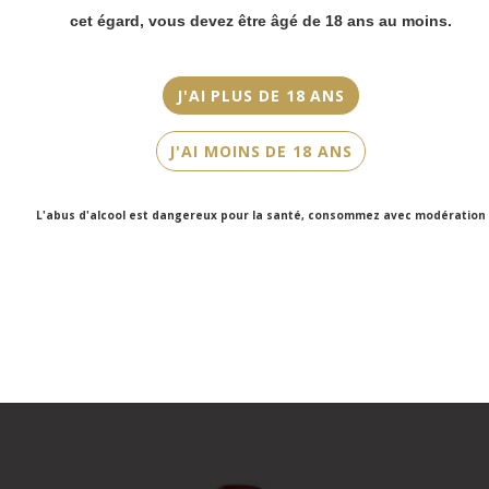
cet égard, vous devez être âgé de 18 ans au moins.
Les envois
Chronopost
reprendront à
partir du 31 août.
J'AI PLUS DE 18 ANS
Les commandes en
click-and-collect
J'AI MOINS DE 18 ANS
(cave Faubourg
Saint-Honoré et
cave Victor Hugo)
L'abus d'alcool est dangereux pour la santé, consommez avec modération
seront disponibles
à partir du 4
septembre.
Roussillon, IGP des Côtes Catalanes, Danjou-Banessy, Roboul, 2023
31,00 €
Ajouter au panier