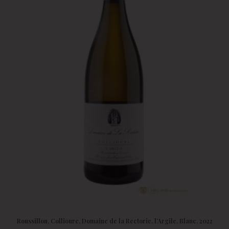
Roussillon, Collioure, Domaine de la Rectorie, l’Argile, Blanc, 2022