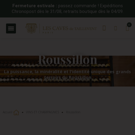
Fermeture estivale :
passez commande ! Expéditions
Chronopost dès le 31/08, retraits boutique dès le 04/09.
Roussillon
La puissance, la minéralité et l'identité unique des grands
terroirs du Roussillon
Accueil
VINS ET CHAMPAGNES
Roussillon