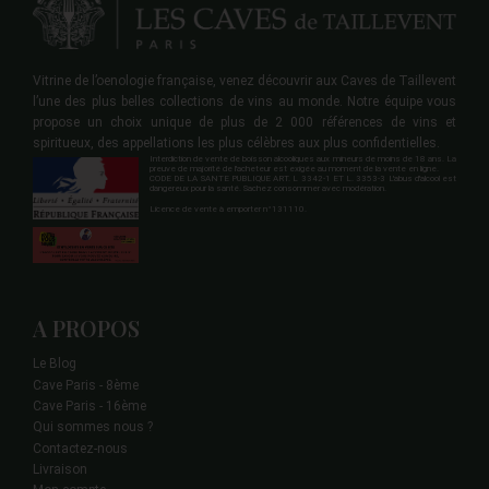
Vitrine de l’oenologie française, venez découvrir aux Caves de Taillevent
l’une des plus belles collections de vins au monde. Notre équipe vous
propose un choix unique de plus de 2 000 références de vins et
spiritueux, des appellations les plus célèbres aux plus confidentielles.
Interdiction de vente de boisson alcooliques aux mineurs de moins de 18 ans. La
preuve de majorité de l'acheteur est exigée au moment de la vente en ligne.
CODE DE LA SANTE PUBLIQUE ART. L 3342-1 ET L. 3353-3 L'abus d'alcool est
dangereux pour la santé. Sachez consommer avec modération.
Licence de vente à emporter n°131110.
A PROPOS
Le Blog
Cave Paris - 8ème
Cave Paris - 16ème
Qui sommes nous ?
Contactez-nous
Livraison