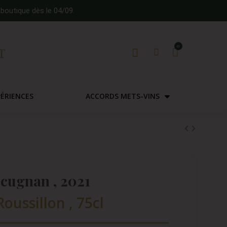
boutique dès le 04/09.
PÉRIENCES
ACCORDS METS-VINS
ucugnan , 2021
oussillon , 75cl