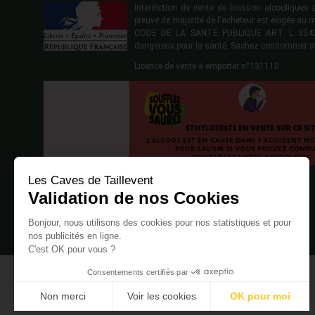
Interdiction de vente de boisson alcoolique
preuve de majorité de l'acheteur est exigée au 
CODE DE LA SANTE PUBLIQUE ART. L 3342-1
dangereux pour la santé. Sachez consommer a
Licence de vente à emporter n°131110.
Les Caves de Taillevent
Validation de nos Cookies
Bonjour, nous utilisons des cookies pour nos statistiques et pour
nos publicités en ligne.
C'est OK pour vous ?
Consentements certifiés par
Non merci
Voir les cookies
OK pour moi