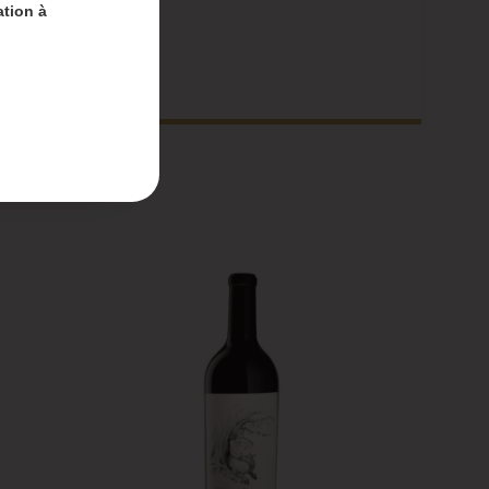
ation à
nt-
 du 4