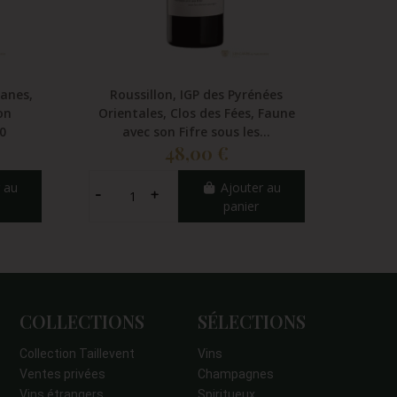
lanes,
Roussillon, IGP des Pyrénées
Lan
on
Orientales, Clos des Fées, Faune
Fa
20
avec son Fifre sous les...
d’Alqui
48,00 €
 au
Ajouter au
panier
COLLECTIONS
SÉLECTIONS
Collection Taillevent
Vins
Ventes privées
Champagnes
Vins étrangers
Spiritueux