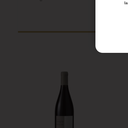
Merci de
l
Les en
Les co
Honoré 
septem