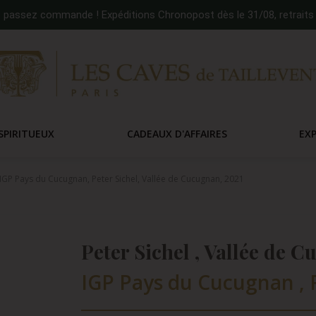
:
passez commande ! Expéditions Chronopost dès le 31/08, retraits 
SPIRITUEUX
CADEAUX D'AFFAIRES
EX
 IGP Pays du Cucugnan, Peter Sichel, Vallée de Cucugnan, 2021
Peter Sichel , Vallée de C
IGP Pays du Cucugnan , R