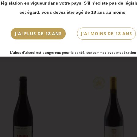
 bien prendre en compte :
a législation en vigueur dans votre pays. S’il n’existe pas de législ
vois Chronopost reprendront à partir du 31 août.
cet égard, vous devez être âgé de 18 ans au moins.
mmandes en click-and-collect (cave Faubourg Sai
et cave Victor Hugo) seront disponibles à partir
bre.
J'AI PLUS DE 18 ANS
J'AI MOINS DE 18 ANS
L'abus d'alcool est dangereux pour la santé, consommez avec modération