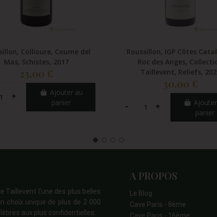
illon, Collioure, Coume del
Roussillon, IGP Côtes Cata
Mas, Schistes, 2017
Roc des Anges, Collecti
23,00 €
Taillevent, Reliefs, 20
30,00 €
Ajouter au
panier
Ajouter
panier
A PROPOS
e Taillevent l’une des plus belles
Le Blog
n choix unique de plus de 2 000
Cave Paris - 8ème
lèbres aux plus confidentielles.
Cave Paris - 16ème