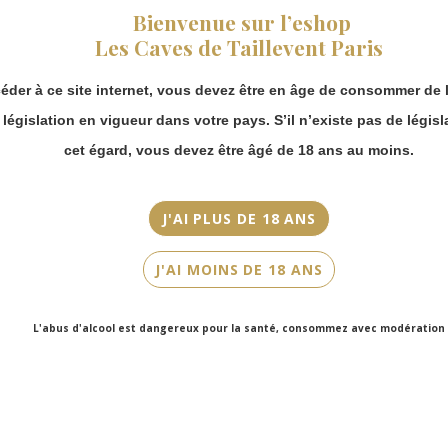
fermeture estivale,
Bienvenue sur l’eshop
vous pouvez
Millésime
Les Caves de Taillevent Paris
continuer à passer
2018
commande en ligne.
éder à ce site internet, vous devez être en âge de consommer de l
Merci de bien
Couleur
prendre en compte :
a législation en vigueur dans votre pays. S’il n’existe pas de législ
Rouge
Les envois
cet égard, vous devez être âgé de 18 ans au moins.
Chronopost
Cépage(s)
reprendront à
Mourvèdre, Syrah, Cinsault
partir du 31 août.
J'AI PLUS DE 18 ANS
Les commandes
Cuvée/Climat
en click-and-
Cabassaou
J'AI MOINS DE 18 ANS
collect (cave
Faubourg Saint-
Contenance
Honoré et cave
75cl
L'abus d'alcool est dangereux pour la santé, consommez avec modération
Victor Hugo)
seront disponibles
à partir du 4
septembre.