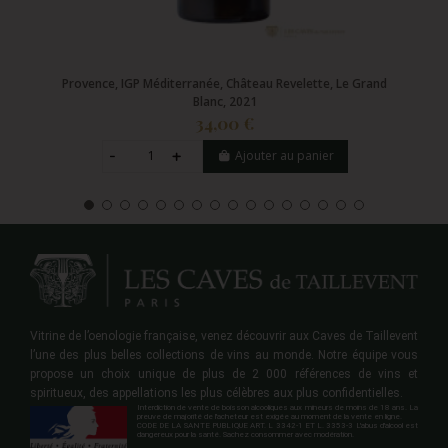
Provence, IGP Méditerranée, Château Revelette, Le Grand
Blanc, 2021
34,00 €
Ajouter au panier
Vitrine de l’oenologie française, venez découvrir aux Caves de Taillevent
l’une des plus belles collections de vins au monde. Notre équipe vous
propose un choix unique de plus de 2 000 références de vins et
spiritueux, des appellations les plus célèbres aux plus confidentielles.
Interdiction de vente de boisson alcooliques aux mineurs de moins de 18 ans. La
preuve de majorité de l'acheteur est exigée au moment de la vente en ligne.
CODE DE LA SANTE PUBLIQUE ART. L 3342-1 ET L. 3353-3 L'abus d'alcool est
dangereux pour la santé. Sachez consommer avec modération.