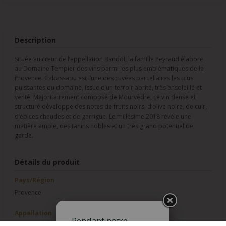
Description
Située au cœur de l’appellation Bandol, la famille Peyraud élabore
au Domaine Tempier des vins parmi les plus emblématiques de la
Provence. Cabassaou est l’une des cuvées parcellaires les plus
puissantes du domaine, issue d’un terroir abrité, très ensoleillé et
venté. Majoritairement composé de Mourvèdre, ce vin dense et
structuré développe des notes de fruits noirs, d’olive noire, de cuir,
d’épices chaudes et de garrigue. Le millésime 2018 révèle une
matière ample, des tanins nobles et un très grand potentiel de
garde.
Détails du produit
Pays/Région
Provence
Appellation
Pendant notre
Bandol