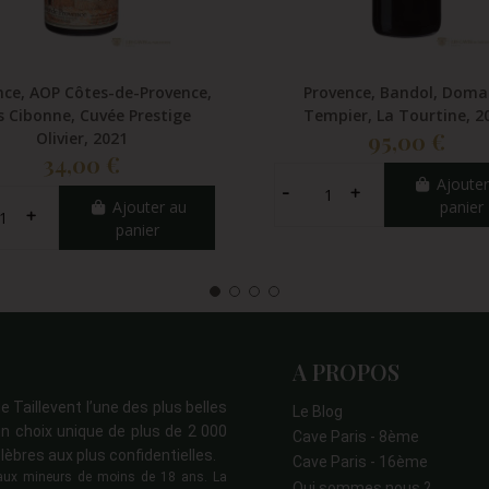
nce, AOP Côtes-de-Provence,
Provence, Bandol, Doma
s Cibonne, Cuvée Prestige
Tempier, La Tourtine, 2
95,00 €
Olivier, 2021
34,00 €
Ajouter
Ajouter au
panier
panier
A PROPOS
e Taillevent l’une des plus belles
Le Blog
n choix unique de plus de 2 000
Cave Paris - 8ème
lèbres aux plus confidentielles.
Cave Paris - 16ème
s aux mineurs de moins de 18 ans. La
Qui sommes nous ?