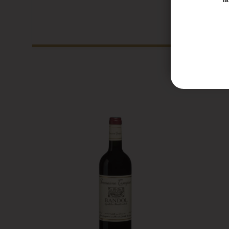
Les en
Les co
Honoré 
septem