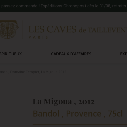
:
passez commande ! Expéditions Chronopost dès le 31/08, retraits 
SPIRITUEUX
CADEAUX D'AFFAIRES
EX
andol, Domaine Tempier, La Migoua 2012
La Migoua , 2012
Bandol , Provence , 75cl