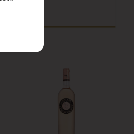
nt-
 du 4