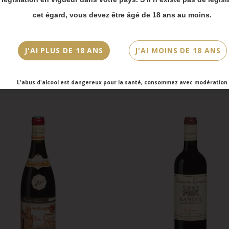
vois Chronopost reprendront à partir du 31 août.
cet égard, vous devez être âgé de 18 ans au moins.
mmandes en click-and-collect (cave Faubourg Sai
et cave Victor Hugo) seront disponibles à partir
bre.
J'AI PLUS DE 18 ANS
J'AI MOINS DE 18 ANS
L'abus d'alcool est dangereux pour la santé, consommez avec modération