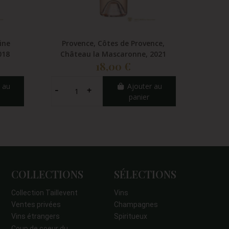
ine
Provence, Côtes de Provence,
Proven
018
Château la Mascaronne, 2021
Cib
18,00 €
 au
Ajouter au
panier
COLLECTIONS
SÉLECTIONS
Collection Taillevent
Vins
Ventes privées
Champagnes
Vins étrangers
Spiritueux
Coup de coeur du