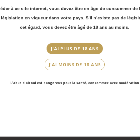
commande en ligne.
Millésime
éder à ce site internet, vous devez être en âge de consommer de l
Merci de bien
N.M
prendre en compte :
a législation en vigueur dans votre pays. S’il n’existe pas de législ
Couleur
Les envois
cet égard, vous devez être âgé de 18 ans au moins.
Chronopost
Rosé
reprendront à
partir du 31 août.
Cépage(s)
J'AI PLUS DE 18 ANS
Chardonnay, Pinot Noir, Pinot Meunier
Les commandes
en click-and-
J'AI MOINS DE 18 ANS
Cuvée/Climat
collect (cave
Faubourg Saint-
Brut Rosé
Honoré et cave
L'abus d'alcool est dangereux pour la santé, consommez avec modération
Victor Hugo)
Contenance
seront disponibles
75cl
à partir du 4
septembre.