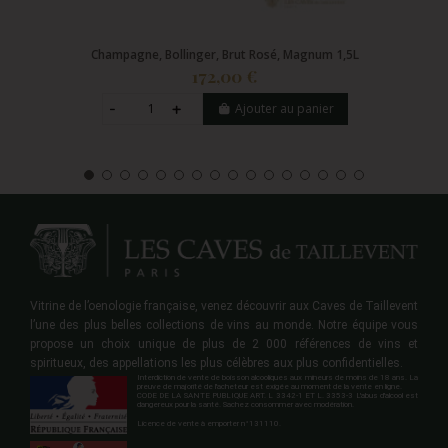
Champagne, Bollinger, Brut Rosé, Magnum 1,5L
172,00 €
Ajouter au panier
Vitrine de l’oenologie française, venez découvrir aux Caves de Taillevent
l’une des plus belles collections de vins au monde. Notre équipe vous
propose un choix unique de plus de 2 000 références de vins et
spiritueux, des appellations les plus célèbres aux plus confidentielles.
Interdiction de vente de boisson alcooliques aux mineurs de moins de 18 ans. La
preuve de majorité de l'acheteur est exigée au moment de la vente en ligne.
CODE DE LA SANTE PUBLIQUE ART. L 3342-1 ET L. 3353-3 L'abus d'alcool est
dangereux pour la santé. Sachez consommer avec modération.
Licence de vente à emporter n°131110.