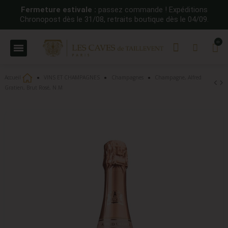
Fermeture estivale :
passez commande ! Expéditions
Chronopost dès le 31/08, retraits boutique dès le 04/09.
Accueil
VINS ET CHAMPAGNES
Champagnes
Champagne, Alfred
Gratien, Brut Rosé, N.M