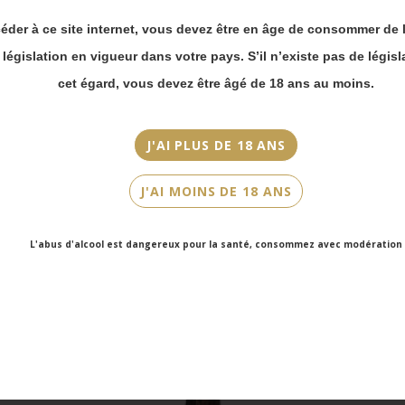
commande en ligne.
Blanc
éder à ce site internet, vous devez être en âge de consommer de l
Merci de bien
Cépage(s)
prendre en compte :
a législation en vigueur dans votre pays. S’il n’existe pas de législ
Pinot Meunier, Chardonnay, Pinot Noir
Les envois
cet égard, vous devez être âgé de 18 ans au moins.
Chronopost
Cuvée/Climat
reprendront à
partir du 31 août.
« Entre Ciel & Terre » V15
J'AI PLUS DE 18 ANS
Les commandes
Contenance
en click-and-
J'AI MOINS DE 18 ANS
75cl
collect (cave
Faubourg Saint-
Honoré et cave
L'abus d'alcool est dangereux pour la santé, consommez avec modération
Victor Hugo)
seront disponibles
à partir du 4
septembre.