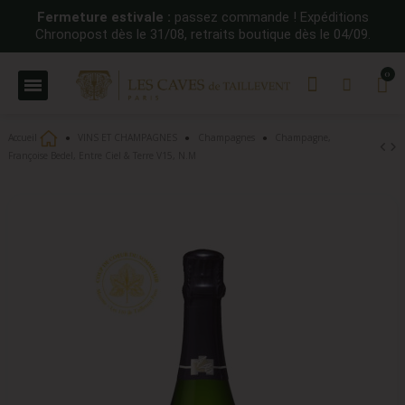
Fermeture estivale :
passez commande ! Expéditions
Chronopost dès le 31/08, retraits boutique dès le 04/09.
Accueil
VINS ET CHAMPAGNES
Champagnes
Champagne,
Françoise Bedel, Entre Ciel & Terre V15, N.M