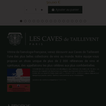
50,00 €
Ajouter au panier
Vitrine de l’oenologie française, venez découvrir aux Caves de Taillevent
l’une des plus belles collections de vins au monde. Notre équipe vous
propose un choix unique de plus de 2 000 références de vins et
spiritueux, des appellations les plus célèbres aux plus confidentielles.
Interdiction de vente de boisson alcooliques aux mineurs de moins de 18 ans. La
preuve de majorité de l'acheteur est exigée au moment de la vente en ligne.
CODE DE LA SANTE PUBLIQUE ART. L 3342-1 ET L. 3353-3 L'abus d'alcool est
dangereux pour la santé. Sachez consommer avec modération.
Licence de vente à emporter n°131110.
A PROPOS