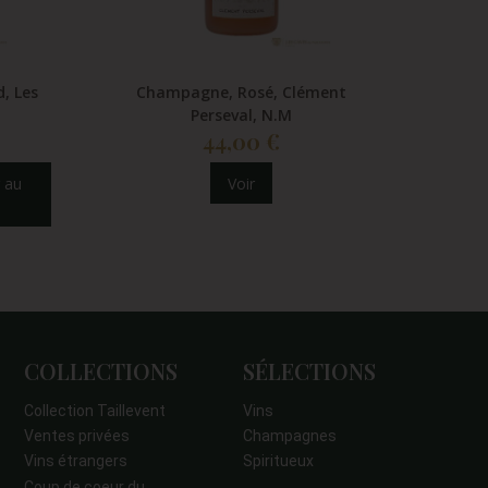
, Les
Champagne, Rosé, Clément
Cham
Perseval, N.M
44,00 €
 au
Voir
COLLECTIONS
SÉLECTIONS
Collection Taillevent
Vins
Ventes privées
Champagnes
Vins étrangers
Spiritueux
Coup de coeur du