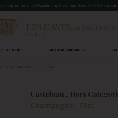
:
passez commande ! Expéditions Chronopost dès le 31/08, retraits 
SPIRITUEUX
CADEAUX D'AFFAIRES
EX
ne, Castelnau, Hors Catégorie, N.M
Castelnau , Hors Catégori
Champagne , 75cl