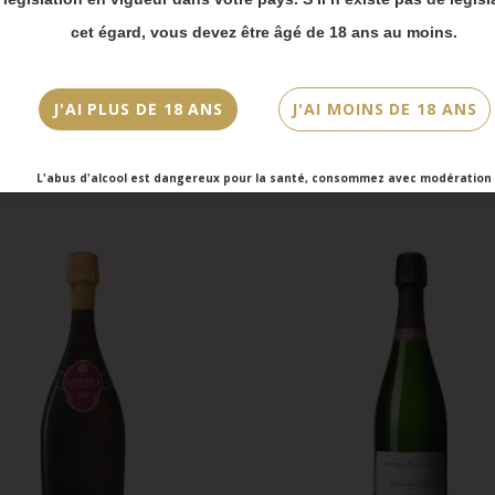
vois Chronopost reprendront à partir du 31 août.
cet égard, vous devez être âgé de 18 ans au moins.
mmandes en click-and-collect (cave Faubourg Sai
et cave Victor Hugo) seront disponibles à partir
bre.
J'AI PLUS DE 18 ANS
J'AI MOINS DE 18 ANS
L'abus d'alcool est dangereux pour la santé, consommez avec modération