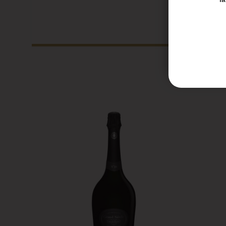
Les en
Les co
Honoré 
septem