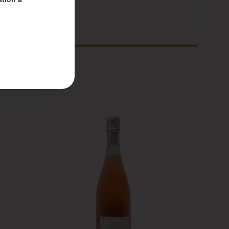
nt-
 du 4