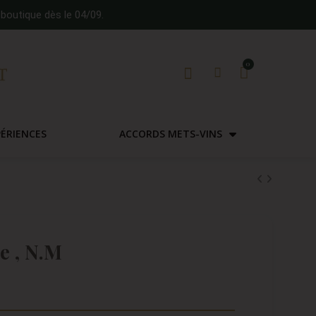
boutique dès le 04/09.
PÉRIENCES
ACCORDS METS-VINS
e , N.M