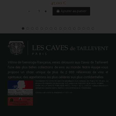
47,00 €
Ajouter au panier
Vitrine de l’oenologie française, venez découvrir aux Caves de Taillevent
l’une des plus belles collections de vins au monde. Notre équipe vous
propose un choix unique de plus de 2 000 références de vins et
spiritueux, des appellations les plus célèbres aux plus confidentielles.
Interdiction de vente de boisson alcooliques aux mineurs de moins de 18 ans. La
preuve de majorité de l'acheteur est exigée au moment de la vente en ligne.
CODE DE LA SANTE PUBLIQUE ART. L 3342-1 ET L. 3353-3 L'abus d'alcool est
dangereux pour la santé. Sachez consommer avec modération.
Licence de vente à emporter n°131110.