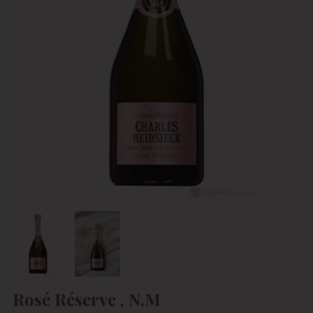
Rosé Réserve , N.M