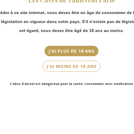
continuer à passer
Couleur
commande en ligne.
Rosé
éder à ce site internet, vous devez être en âge de consommer de l
Merci de bien
prendre en compte :
a législation en vigueur dans votre pays. S’il n’existe pas de législ
Cépage(s)
Les envois
Pinot noir, Chardonnay, Pinot Meunier
cet égard, vous devez être âgé de 18 ans au moins.
Chronopost
reprendront à
Cuvée/Climat
partir du 31 août.
Rosé Réserve
J'AI PLUS DE 18 ANS
Les commandes
en click-and-
Contenance
J'AI MOINS DE 18 ANS
collect (cave
75cl
Faubourg Saint-
Honoré et cave
L'abus d'alcool est dangereux pour la santé, consommez avec modération
Victor Hugo)
seront disponibles
à partir du 4
septembre.