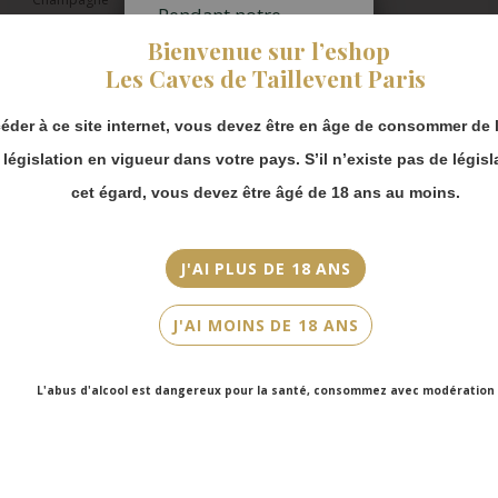
Pendant notre
fermeture estivale,
Bienvenue sur l’eshop
Appellation
vous pouvez
Les Caves de Taillevent Paris
Champagne
continuer à passer
commande en ligne.
Millésime
éder à ce site internet, vous devez être en âge de consommer de l
Merci de bien
N.M
prendre en compte :
a législation en vigueur dans votre pays. S’il n’existe pas de législ
Les envois
Couleur
cet égard, vous devez être âgé de 18 ans au moins.
Chronopost
Blanc
reprendront à
partir du 31 août.
Cépage(s)
J'AI PLUS DE 18 ANS
Les commandes
Meunier, Pinot noir, Chardonnay, Multi Vintage Base 2012
en click-and-
J'AI MOINS DE 18 ANS
collect (cave
Cuvée/Climat
Faubourg Saint-
L’Extra Brut
Honoré et cave
L'abus d'alcool est dangereux pour la santé, consommez avec modération
Victor Hugo)
Contenance
seront disponibles
75cl
à partir du 4
septembre.