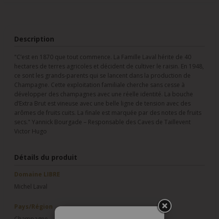
Description
"C’est en 1870 que tout commence. La Famille Laval hérite de 40
hectares de terres agricoles et décident de cultiver le raisin. En 1948,
ce sont les grands-parents qui se lancent dans la production de
Champagne. Cette exploitation familiale cherche sans cesse à
développer des champagnes avec une réelle identité. La bouche
d’Extra Brut est vineuse avec une belle ligne de tension avec des
arômes de fruits cuits. La finale est marquée par des notes de fruits
secs." Yannick Bourgade – Responsable des Caves de Taillevent
Victor Hugo
Détails du produit
Domaine LIBRE
Michel Laval
Pays/Région
Champagne