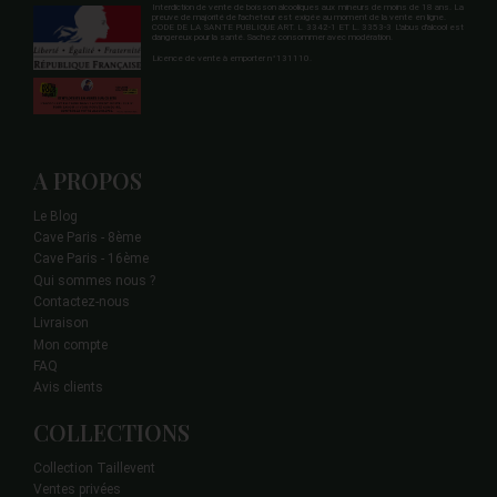
Interdiction de vente de boisson alcooliques aux mineurs de moins de 18 ans. La
preuve de majorité de l'acheteur est exigée au moment de la vente en ligne.
CODE DE LA SANTE PUBLIQUE ART. L 3342-1 ET L. 3353-3 L'abus d'alcool est
dangereux pour la santé. Sachez consommer avec modération.
Licence de vente à emporter n°131110.
A PROPOS
Le Blog
Cave Paris - 8ème
Cave Paris - 16ème
Qui sommes nous ?
Contactez-nous
Livraison
Mon compte
FAQ
Avis clients
COLLECTIONS
Collection Taillevent
Ventes privées