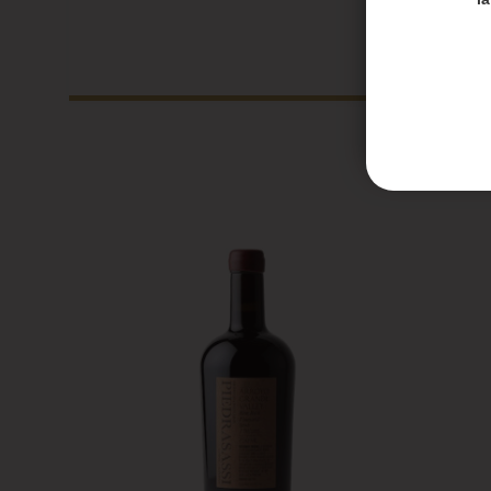
Les en
Les co
Honoré 
septem