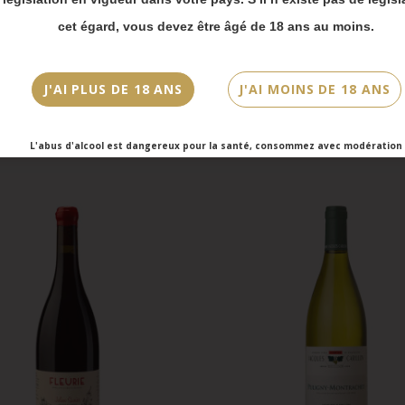
vois Chronopost reprendront à partir du 31 août.
cet égard, vous devez être âgé de 18 ans au moins.
mmandes en click-and-collect (cave Faubourg Sai
et cave Victor Hugo) seront disponibles à partir
bre.
J'AI PLUS DE 18 ANS
J'AI MOINS DE 18 ANS
L'abus d'alcool est dangereux pour la santé, consommez avec modération