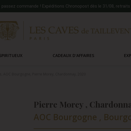
:
passez commande ! Expéditions Chronopost dès le 31/08, retraits 
SPIRITUEUX
CADEAUX D'AFFAIRES
EX
, AOC Bourgogne, Pierre Morey, Chardonnay, 2020
Pierre Morey , Chardonna
AOC Bourgogne , Bourgo