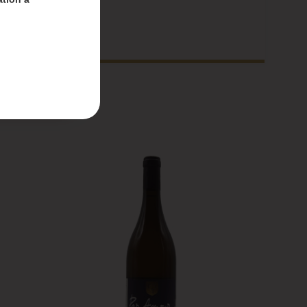
nt-
 du 4