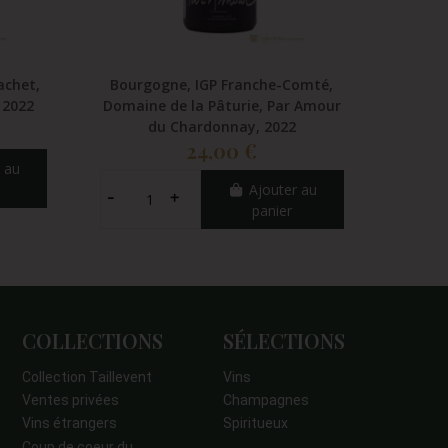
achet,
Bourgogne, IGP Franche-Comté,
Bourg
 2022
Domaine de la Pâturie, Par Amour
Le Gu
du Chardonnay, 2022
24,00 €
 au
Ajouter au
panier
COLLECTIONS
SÉLECTIONS
Collection Taillevent
Vins
Ventes privées
Champagnes
Vins étrangers
Spiritueux
Coup de coeur du