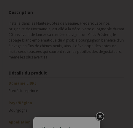
Description
Installé dans les Hautes-Côtes de Beaune, Frédéric Leprince,
originaire de Normandie, est allé à la découverte du vignoble durant
20 ans avant de lancer sa carrière de vigneron. Chez Frédéric, le
cépage blanc emblématique du vignoble bourguignon bénéfice d’un
élevage en fûts de chênes neufs, ainsi il développe des notes de
fruits secs, toastées qui sauront ravir les papilles des dégustateurs,
même les plus avertis !
Détails du produit
Domaine LIBRE
Frédéric Leprince
Pays/Région
Bourgogne
Appellation
Pendant notre
Bourgogne Aligoté