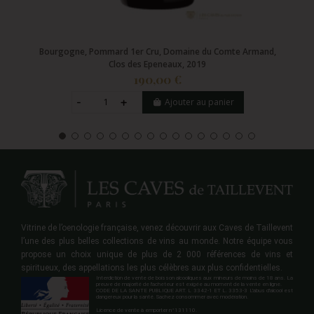
Bourgogne, Pommard 1er Cru, Domaine du Comte Armand,
Clos des Epeneaux, 2019
190,00 €
Ajouter au panier
Vitrine de l’oenologie française, venez découvrir aux Caves de Taillevent
l’une des plus belles collections de vins au monde. Notre équipe vous
propose un choix unique de plus de 2 000 références de vins et
spiritueux, des appellations les plus célèbres aux plus confidentielles.
Interdiction de vente de boisson alcooliques aux mineurs de moins de 18 ans. La
preuve de majorité de l'acheteur est exigée au moment de la vente en ligne.
CODE DE LA SANTE PUBLIQUE ART. L 3342-1 ET L. 3353-3 L'abus d'alcool est
dangereux pour la santé. Sachez consommer avec modération.
Licence de vente à emporter n°131110.