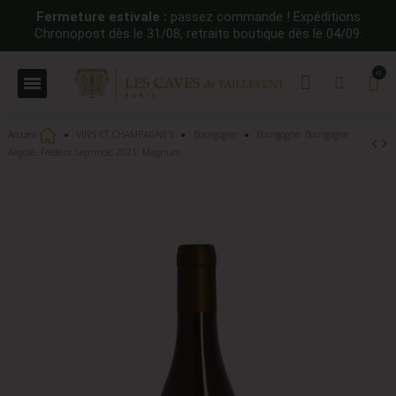
Fermeture estivale :
passez commande ! Expéditions
Chronopost dès le 31/08, retraits boutique dès le 04/09.
Accueil
VINS ET CHAMPAGNES
Bourgogne
Bourgogne, Bourgogne
Aligoté, Frédéric Leprince, 2021, Magnum