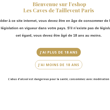
fermeture estivale,
Bienvenue sur l’eshop
vous pouvez
Millésime
Les Caves de Taillevent Paris
continuer à passer
2021
commande en ligne.
éder à ce site internet, vous devez être en âge de consommer de l
Merci de bien
Couleur
prendre en compte :
a législation en vigueur dans votre pays. S’il n’existe pas de législ
Blanc
Les envois
cet égard, vous devez être âgé de 18 ans au moins.
Chronopost
Cépage(s)
reprendront à
Aligoté
partir du 31 août.
J'AI PLUS DE 18 ANS
Les commandes
Cuvée/Climat
en click-and-
Aligoté
J'AI MOINS DE 18 ANS
collect (cave
Faubourg Saint-
Contenance
Honoré et cave
150cl
L'abus d'alcool est dangereux pour la santé, consommez avec modération
Victor Hugo)
seront disponibles
à partir du 4
septembre.