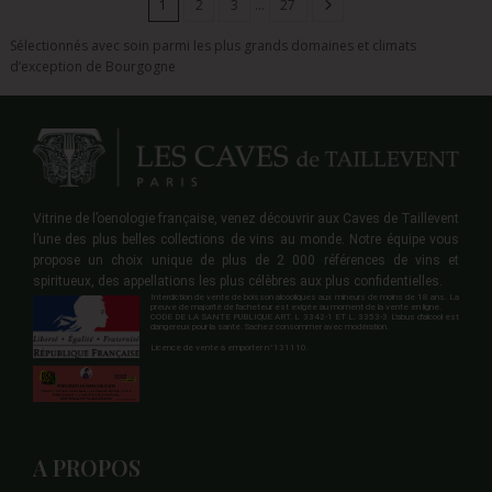
1
2
3
…
27
Sélectionnés avec soin parmi les plus grands domaines et climats
d’exception de Bourgogne
Vitrine de l’oenologie française, venez découvrir aux Caves de Taillevent
l’une des plus belles collections de vins au monde. Notre équipe vous
propose un choix unique de plus de 2 000 références de vins et
spiritueux, des appellations les plus célèbres aux plus confidentielles.
Interdiction de vente de boisson alcooliques aux mineurs de moins de 18 ans. La
preuve de majorité de l'acheteur est exigée au moment de la vente en ligne.
CODE DE LA SANTE PUBLIQUE ART. L 3342-1 ET L. 3353-3 L'abus d'alcool est
dangereux pour la santé. Sachez consommer avec modération.
Licence de vente à emporter n°131110.
A PROPOS