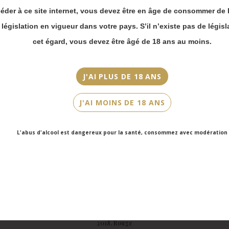
commande en ligne.
éder à ce site internet, vous devez être en âge de consommer de l
Merci de bien
a législation en vigueur dans votre pays. S’il n’existe pas de législ
prendre en compte :
cet égard, vous devez être âgé de 18 ans au moins.
Les envois
Chronopost
reprendront à
partir du 31 août.
J'AI PLUS DE 18 ANS
Les commandes en
click-and-collect
J'AI MOINS DE 18 ANS
(cave Faubourg
Saint-Honoré et
cave Victor Hugo)
L'abus d'alcool est dangereux pour la santé, consommez avec modération
seront disponibles
à partir du 4
septembre.
Bourgogne, Chambolle-Musigny Premier Cru, Maison Joseph Drouhin,
2018, Rouge