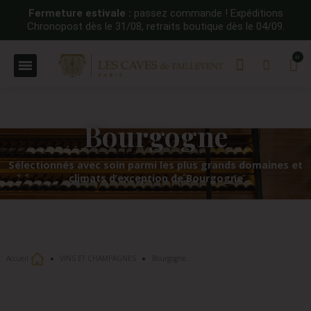
Fermeture estivale :
passez commande ! Expéditions
Chronopost dès le 31/08, retraits boutique dès le 04/09.
Bourgogne
Sélectionnés avec soin parmi les plus grands domaines et
climats d’exception de Bourgogne
Accueil
VINS ET CHAMPAGNES
Bourgogne