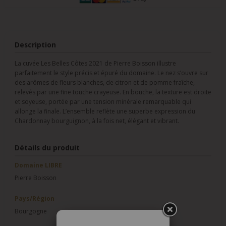
Description
La cuvée Les Belles Côtes 2021 de Pierre Boisson illustre
parfaitement le style précis et épuré du domaine. Le nez s’ouvre sur
des arômes de fleurs blanches, de citron et de pomme fraîche,
relevés par une fine touche crayeuse. En bouche, la texture est droite
et soyeuse, portée par une tension minérale remarquable qui
allonge la finale. L’ensemble reflète une superbe expression du
Chardonnay bourguignon, à la fois net, élégant et vibrant.
Détails du produit
Domaine LIBRE
Pierre Boisson
Pays/Région
Bourgogne