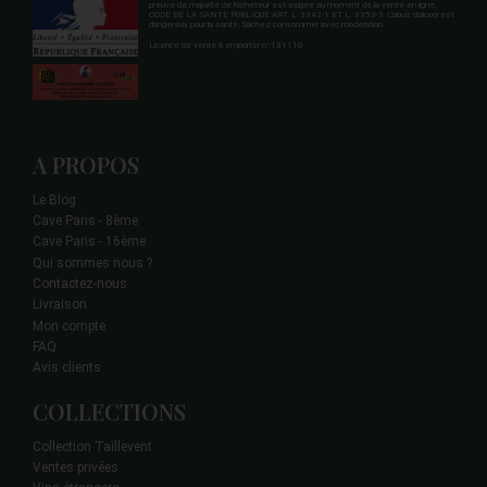
preuve de majorité de l'acheteur est exigée au moment de la vente en ligne.
CODE DE LA SANTE PUBLIQUE ART. L 3342-1 ET L. 3353-3 L'abus d'alcool est
dangereux pour la santé. Sachez consommer avec modération.
Licence de vente à emporter n°131110.
A PROPOS
Le Blog
Cave Paris - 8ème
Cave Paris - 16ème
Qui sommes nous ?
Contactez-nous
Livraison
Mon compte
FAQ
Avis clients
COLLECTIONS
Collection Taillevent
Ventes privées