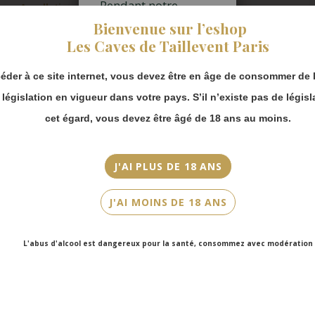
Pendant notre
Appellation
fermeture estivale,
Bienvenue sur l’eshop
Bourgogne
vous pouvez
Les Caves de Taillevent Paris
continuer à passer
Millésime
commande en ligne.
2021
éder à ce site internet, vous devez être en âge de consommer de l
Merci de bien
prendre en compte :
a législation en vigueur dans votre pays. S’il n’existe pas de législ
Couleur
Les envois
Blanc
cet égard, vous devez être âgé de 18 ans au moins.
Chronopost
reprendront à
Cépage(s)
partir du 31 août.
Chardonnay
J'AI PLUS DE 18 ANS
Les commandes
en click-and-
Cuvée/Climat
J'AI MOINS DE 18 ANS
collect (cave
Les Belles Côtes
Faubourg Saint-
Honoré et cave
Contenance
L'abus d'alcool est dangereux pour la santé, consommez avec modération
Victor Hugo)
75cl
seront disponibles
à partir du 4
septembre.