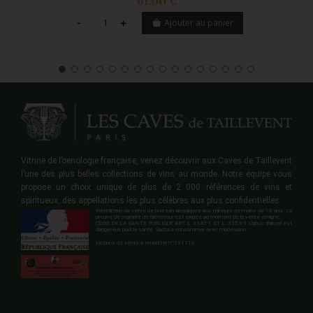
Ajouter au panier
Vitrine de l’oenologie française, venez découvrir aux Caves de Taillevent
l’une des plus belles collections de vins au monde. Notre équipe vous
propose un choix unique de plus de 2 000 références de vins et
spiritueux, des appellations les plus célèbres aux plus confidentielles.
Interdiction de vente de boisson alcooliques aux mineurs de moins de 18 ans. La
preuve de majorité de l'acheteur est exigée au moment de la vente en ligne.
CODE DE LA SANTE PUBLIQUE ART. L 3342-1 ET L. 3353-3 L'abus d'alcool est
dangereux pour la santé. Sachez consommer avec modération.
Licence de vente à emporter n°131110.