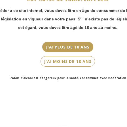
Couleur
commande en ligne.
Rouge
éder à ce site internet, vous devez être en âge de consommer de l
Merci de bien
prendre en compte :
Cépage(s)
a législation en vigueur dans votre pays. S’il n’existe pas de législ
Les envois
Cabernet Franc, Cabernet Sauvignon, Merlot, Petit Verdot
cet égard, vous devez être âgé de 18 ans au moins.
Chronopost
reprendront à
Cuvée/Climat
partir du 31 août.
Château Poujeaux
J'AI PLUS DE 18 ANS
Les commandes
Contenance
en click-and-
J'AI MOINS DE 18 ANS
collect (cave
75cl
Faubourg Saint-
Honoré et cave
L'abus d'alcool est dangereux pour la santé, consommez avec modération
Victor Hugo)
seront disponibles
à partir du 4
septembre.