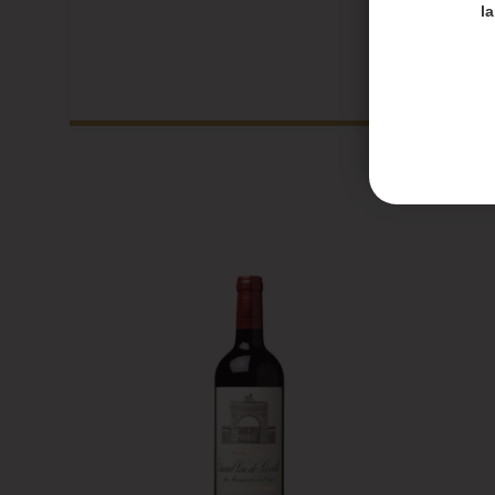
Merci de
l
Les en
Les co
Honoré 
septem