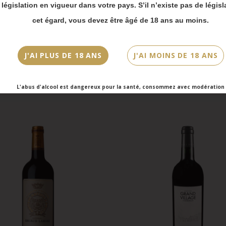
 bien prendre en compte :
a législation en vigueur dans votre pays. S’il n’existe pas de législ
vois Chronopost reprendront à partir du 31 août.
cet égard, vous devez être âgé de 18 ans au moins.
mmandes en click-and-collect (cave Faubourg Sai
et cave Victor Hugo) seront disponibles à partir
bre.
J'AI PLUS DE 18 ANS
J'AI MOINS DE 18 ANS
L'abus d'alcool est dangereux pour la santé, consommez avec modération