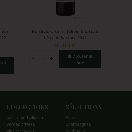
ieur,
Bordeaux, Saint-Julien, Château
Bordea
022,
Léoville Barton, 2012
Ca
91,00 €
Ajouter au
 au
panier
COLLECTIONS
SÉLECTIONS
Collection Taillevent
Vins
Ventes privées
Champagnes
Vins étrangers
Spiritueux