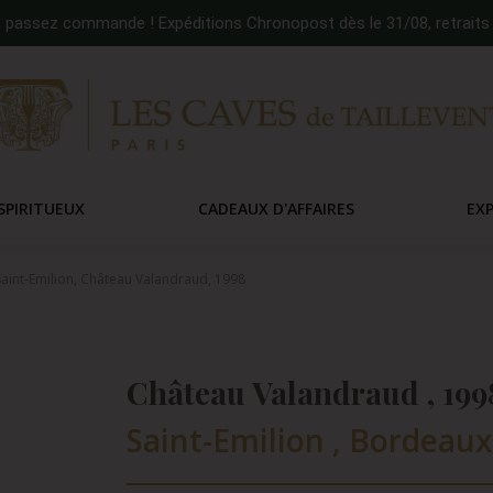
:
passez commande ! Expéditions Chronopost dès le 31/08, retraits 
SPIRITUEUX
CADEAUX D'AFFAIRES
EX
aint-Emilion, Château Valandraud, 1998
Château Valandraud , 199
Saint-Emilion , Bordeaux 