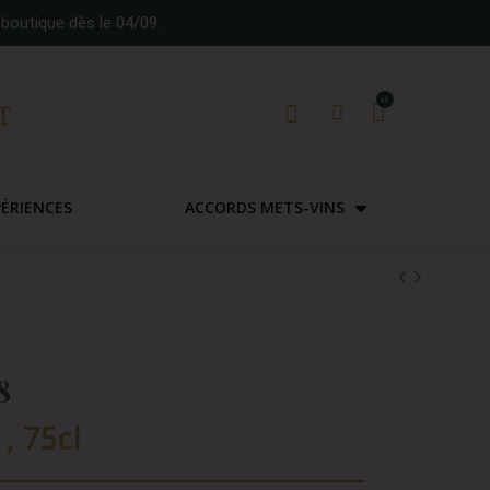
boutique dès le 04/09.
PÉRIENCES
ACCORDS METS-VINS
8
, 75cl