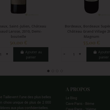
aux, Saint-Julien, Château
Bordeaux, Bordeaux Supér
uaud Larose, 2010, Demi-
Château Grand Village 2
bouteille
Magnum
50,00 €
55,00 €
Ajouter au
Ajouter
panier
panier
A PROPOS
e Taillevent l’une des plus belles
Le Blog
n choix unique de plus de 2 000
Cave Paris - 8ème
lèbres aux plus confidentielles.
Cave Paris - 16ème