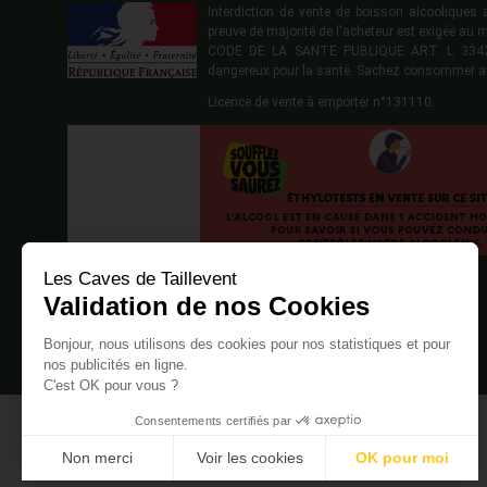
Interdiction de vente de boisson alcoolique
preuve de majorité de l'acheteur est exigée au 
CODE DE LA SANTE PUBLIQUE ART. L 3342-1
dangereux pour la santé. Sachez consommer a
Licence de vente à emporter n°131110.
Les Caves de Taillevent
Validation de nos Cookies
Bonjour, nous utilisons des cookies pour nos statistiques et pour
nos publicités en ligne.
C'est OK pour vous ?
Consentements certifiés par
Non merci
Voir les cookies
OK pour moi