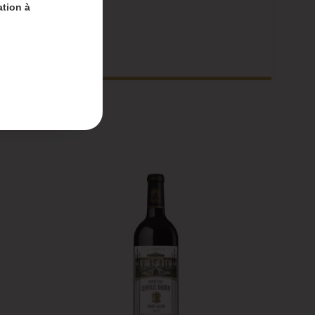
ation à
nt-
 du 4