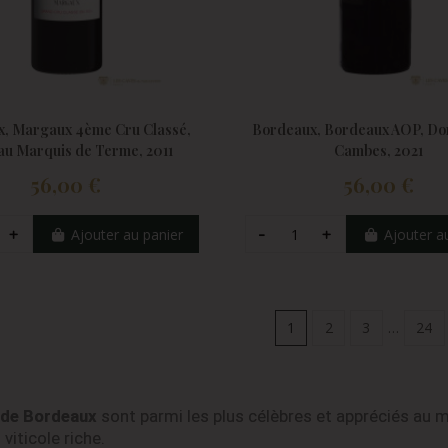
, Margaux 4ème Cru Classé,
Bordeaux, Bordeaux AOP, Do
au Marquis de Terme, 2011
Cambes, 2021
56,00 €
56,00 €
Ajouter au panier
Ajouter a
1
2
3
…
24
 de Bordeaux
sont parmi les plus célèbres et appréciés au m
 viticole riche.