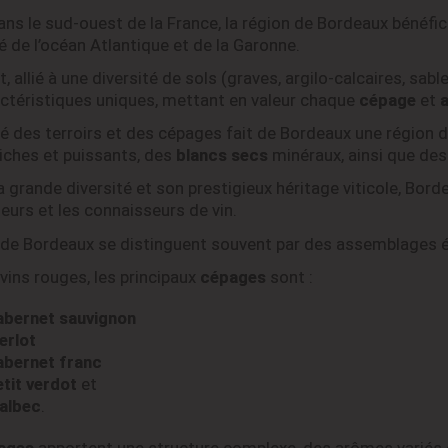
ans le sud-ouest de la France, la région de Bordeaux bénéfic
é de l’océan Atlantique et de la Garonne.
, allié à une diversité de sols (graves, argilo-calcaires, sab
ctéristiques uniques, mettant en valeur chaque
cépage
et
a
té des terroirs et des cépages fait de Bordeaux une région d
iches et puissants, des
blancs secs
minéraux, ainsi que de
a grande diversité et son prestigieux héritage viticole, Bor
eurs et les connaisseurs de vin.
 de Bordeaux se distinguent souvent par des assemblages é
 vins rouges, les principaux
cépages
sont :
abernet sauvignon
erlot
abernet franc
tit verdot
et
albec
.
ages
apportent une structure complexe, des arômes variés e