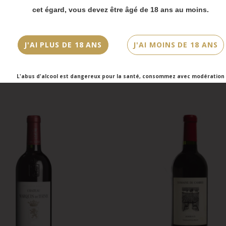
cet égard, vous devez être âgé de 18 ans au moins.
mmandes en click-and-collect (cave Faubourg Sai
Canon-Fronsac, Château Canon
Bordeaux, Moulis-en-Médoc,
et cave Victor Hugo) seront disponibles à partir 
Pécresse, 2021
Poujeaux 2021
bre.
18,90 €
36,00 €
J'AI PLUS DE 18 ANS
J'AI MOINS DE 18 ANS
Ajouter au panier
Ajouter a
L'abus d'alcool est dangereux pour la santé, consommez avec modération