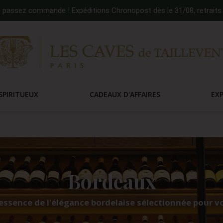
:
passez commande ! Expéditions Chronopost dès le 31/08, retraits 
SPIRITUEUX
CADEAUX D'AFFAIRES
EX
Bordeaux
essence de l'élégance bordelaise sélectionnée pour v