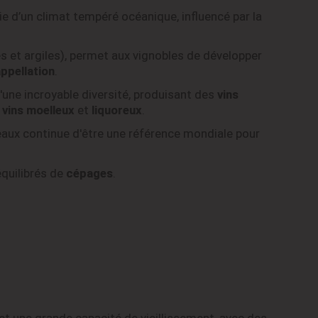
ie d’un climat tempéré océanique, influencé par la
les et argiles), permet aux vignobles de développer
ppellation
.
'une incroyable diversité, produisant des
vins
s
vins moelleux
et
liquoreux
.
deaux continue d'être une référence mondiale pour
quilibrés de
cépages
.
t une grande capacité de vieillissement, avec des