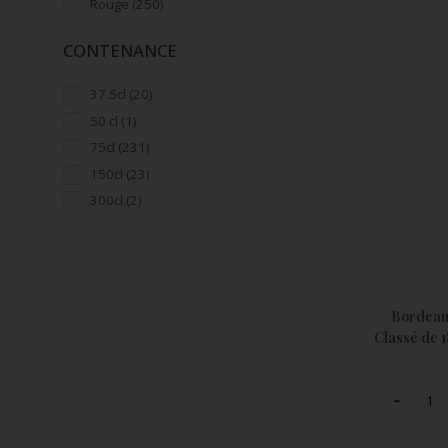
Rouge
(250)
CONTENANCE
37.5cl
(20)
50 cl
(1)
75cl
(231)
150cl
(23)
300cl
(2)
Bordeaux
Classé de 1