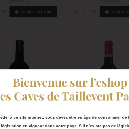
29,00 €
45,00 €
Ajouter au panier
Ajouter a
Bienvenue sur l’eshop
es Caves de Taillevent Pa
notre fermeture estivale, vous pouvez continuer à
 en ligne.
éder à ce site internet, vous devez être en âge de consommer de l
 bien prendre en compte :
a législation en vigueur dans votre pays. S’il n’existe pas de législ
ois Chronopost reprendront à partir du 31 août.