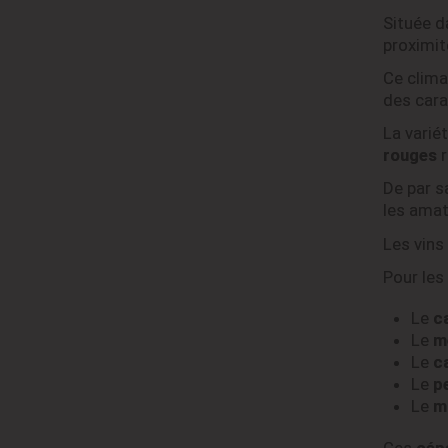
Située d
proximit
Ce climat
des cara
La varié
rouges
r
De par s
les amat
Les vins
Pour les
Le
c
Le
m
Le
c
Le
pe
Le
m
Ces
cép