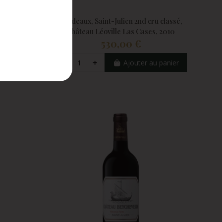
nt-
 Château
Bordeaux, Saint-Julien 2nd cru classé,
du 4
Château Léoville Las Cases, 2010
530,00 €
u panier
Ajouter au panier