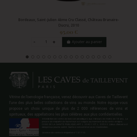
Bordeaux, Saint-Julien 4ème Cru Classé, Château Branaire-
Ducru, 2010
95,00 €
Ajouter au panier
Vitrine de l’oenologie française, venez découvrir aux Caves de Taillevent
l’une des plus belles collections de vins au monde. Notre équipe vous
propose un choix unique de plus de 2 000 références de vins et
spiritueux, des appellations les plus célèbres aux plus confidentielles.
Interdiction de vente de boisson alcooliques aux mineurs de moins de 18 ans. La
preuve de majorité de l'acheteur est exigée au moment de la vente en ligne.
CODE DE LA SANTE PUBLIQUE ART. L 3342-1 ET L. 3353-3 L'abus d'alcool est
dangereux pour la santé. Sachez consommer avec modération.
Licence de vente à emporter n°131110.