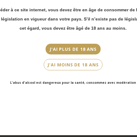
commande en ligne.
Appellation
éder à ce site internet, vous devez être en âge de consommer de l
Merci de bien
Francs-Côtes-de-Bordeaux
prendre en compte :
a législation en vigueur dans votre pays. S’il n’existe pas de législ
Les envois
Millésime
cet égard, vous devez être âgé de 18 ans au moins.
Chronopost
2015
reprendront à
partir du 31 août.
Couleur
J'AI PLUS DE 18 ANS
Les commandes
Rouge
en click-and-
J'AI MOINS DE 18 ANS
collect (cave
Cépage(s)
Faubourg Saint-
Merlot, Cabernet Franc
Honoré et cave
L'abus d'alcool est dangereux pour la santé, consommez avec modération
Victor Hugo)
Contenance
seront disponibles
75cl
à partir du 4
septembre.