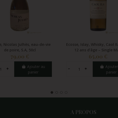
, Nicolas Julhès, eau-de-vie
Ecosse, Islay, Whisky, Caol Il
de poire, S.A, 50cl
12 ans d’âge – Single M
79,00 €
65,00 €
Ajouter au
Ajouter
panier
panier
A PROPOS