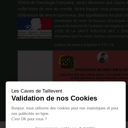
Vitrine de l’oenologie française, venez découvrir aux Caves d
collections de vins au monde. Notre équipe vous propose u
références de vins et spiritueux, des appellations les plus cé
Interdiction de vente de boisson alcoolique
preuve de majorité de l'acheteur est exigée au 
CODE DE LA SANTE PUBLIQUE ART. L 3342-1
dangereux pour la santé. Sachez consommer a
Licence de vente à emporter n°131110.
Les Caves de Taillevent
Validation de nos Cookies
Bonjour, nous utilisons des cookies pour nos statistiques et pour
nos publicités en ligne.
C'est OK pour vous ?