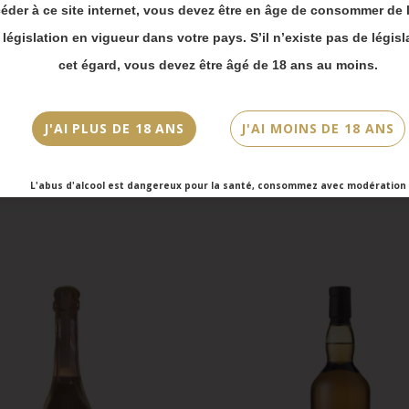
e en ligne.
éder à ce site internet, vous devez être en âge de consommer de l
ssement
Moment de dégustation
 bien prendre en compte :
a législation en vigueur dans votre pays. S’il n’existe pas de législ
is
Digestif
vois Chronopost reprendront à partir du 31 août.
cet égard, vous devez être âgé de 18 ans au moins.
mmandes en click-and-collect (cave Faubourg Sai
et cave Victor Hugo) seront disponibles à partir
bre.
J'AI PLUS DE 18 ANS
J'AI MOINS DE 18 ANS
L'abus d'alcool est dangereux pour la santé, consommez avec modération