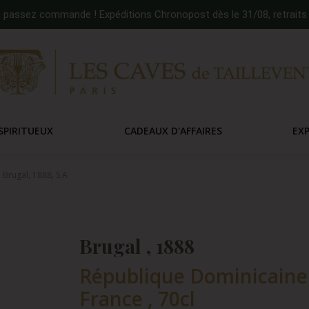
:
passez commande ! Expéditions Chronopost dès le 31/08, retraits 
SPIRITUEUX
CADEAUX D'AFFAIRES
EX
 Brugal, 1888, S.A
Brugal , 1888
République Dominicaine -
France , 70cl