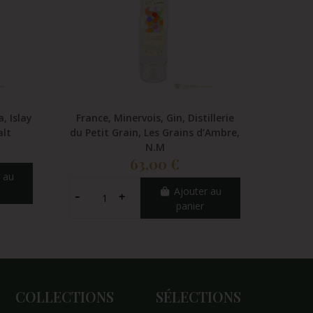
a, Islay
France, Minervois, Gin, Distillerie
Franc
alt
du Petit Grain, Les Grains d’Ambre,
Chartr
N.M
63,00 €
 au
Ajouter au
panier
COLLECTIONS
SÉLECTIONS