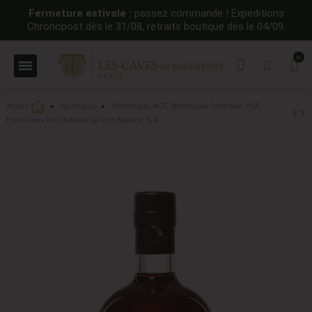
Fermeture estivale :
passez commande ! Expéditions
Chronopost dès le 31/08, retraits boutique dès le 04/09.
Accueil
Spiritueux
Martinique, AOC Martinique Contrôlée, HSE,
Extra Vieux Fin Château La Tour Blanche, S.A