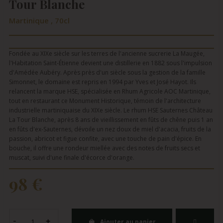
Tour Blanche
Martinique , 70cl
Fondée au XIXe siècle sur les terres de l'ancienne sucrerie La Maugée,
l'Habitation Saint-Étienne devient une distillerie en 1882 sous l'impulsion
d'Amédée Aubéry. Après près d'un siècle sous la gestion de la famille
Simonnet, le domaine est repris en 1994 par Yves et José Hayot. Ils
relancent la marque HSE, spécialisée en Rhum Agricole AOC Martinique,
tout en restaurant ce Monument Historique, témoin de l'architecture
industrielle martiniquaise du XIXe siècle. Le rhum HSE Sauternes Château
La Tour Blanche, après 8 ans de vieillissement en fûts de chêne puis 1 an
en fûts d'ex-Sauternes, dévoile un nez doux de miel d'acacia, fruits de la
passion, abricot et figue confite, avec une touche de pain d'épice. En
bouche, il offre une rondeur miellée avec des notes de fruits secs et
muscat, suivi d'une finale d'écorce d'orange.
98 €
Ajouter au panier