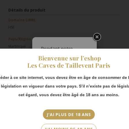
Détails du produit
Domaine LIBRE
HSE
Pays/Région
Martinique
Pendant notre
fermeture estivale,
Bienvenue sur l’eshop
Cuvée/Climat
vous pouvez
Les Caves de Taillevent Paris
continuer à passer
Extra Vieux Fin Château La Tour Blanche
commande en ligne.
Contenance
éder à ce site internet, vous devez être en âge de consommer de l
Merci de bien
70cl
prendre en compte :
a législation en vigueur dans votre pays. S’il n’existe pas de législ
Les envois
cet égard, vous devez être âgé de 18 ans au moins.
Appellation - Catégorie
Chronopost
Rhum - AOC Martinique Contrôlée
reprendront à
partir du 31 août.
J'AI PLUS DE 18 ANS
Millésime - Âge
Les commandes
S.A
en click-and-