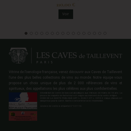
110,00 €
Voir
Vitrine de l’oenologie française, venez découvrir aux Caves de Taillevent
l’une des plus belles collections de vins au monde. Notre équipe vous
propose un choix unique de plus de 2 000 références de vins et
spiritueux, des appellations les plus célèbres aux plus confidentielles.
Interdiction de vente de boisson alcooliques aux mineurs de moins de 18 ans. La
preuve de majorité de l'acheteur est exigée au moment de la vente en ligne.
CODE DE LA SANTE PUBLIQUE ART. L 3342-1 ET L. 3353-3 L'abus d'alcool est
dangereux pour la santé. Sachez consommer avec modération.
Licence de vente à emporter n°131110.