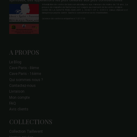
spiritueux, des appellations les plus célèbres aux plus confidentielles.
Interdiction de vente de boisson alcooliques aux mineurs de moins de 18 ans. La
preuve de majorité de l'acheteur est exigée au moment de la vente en ligne.
CODE DE LA SANTE PUBLIQUE ART. L 3342-1 ET L. 3353-3 L'abus d'alcool est
dangereux pour la santé. Sachez consommer avec modération.
Licence de vente à emporter n°131110.
A PROPOS
Le Blog
Cave Paris - 8ème
Cave Paris - 16ème
Qui sommes nous ?
Contactez-nous
Livraison
Mon compte
FAQ
Avis clients
COLLECTIONS
Collection Taillevent