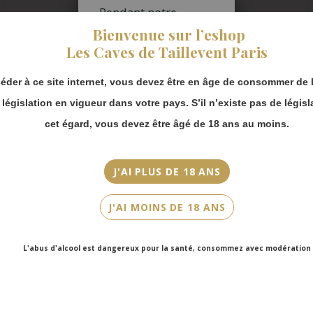
Pendant notre
Appellation
fermeture estivale,
Bienvenue sur l’eshop
vous pouvez
Chinon
Les Caves de Taillevent Paris
continuer à passer
commande en ligne.
Millésime
éder à ce site internet, vous devez être en âge de consommer de l
2018
Merci de bien
prendre en compte :
a législation en vigueur dans votre pays. S’il n’existe pas de législ
Couleur
Les envois
cet égard, vous devez être âgé de 18 ans au moins.
Rouge
Chronopost
reprendront à
Cépage(s)
partir du 31 août.
J'AI PLUS DE 18 ANS
Cabernet Franc
Les commandes
en click-and-
Cuvée/Climat
J'AI MOINS DE 18 ANS
collect (cave
Éminence Grise
Faubourg Saint-
Honoré et cave
L'abus d'alcool est dangereux pour la santé, consommez avec modération
Contenance
Victor Hugo)
seront disponibles
75cl
à partir du 4
septembre.