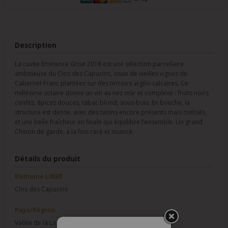
Description
La cuvée Éminence Grise 2018 est une sélection parcellaire
ambitieuse du Clos des Capucins, issue de vieilles vignes de
Cabernet Franc plantées sur des terroirs argilo-calcaires. Ce
millésime solaire donne un vin au nez mûr et complexe : fruits noirs
confits, épices douces, tabac blond, sous-bois. En bouche, la
structure est dense, avec des tanins encore présents mais civilisés,
et une belle fraîcheur en finale qui équilibre l’ensemble. Un grand
Chinon de garde, à la fois racé et nuancé.
Détails du produit
Domaine LIBRE
Clos des Capucins
Pays/Région
Vallée de la Loire