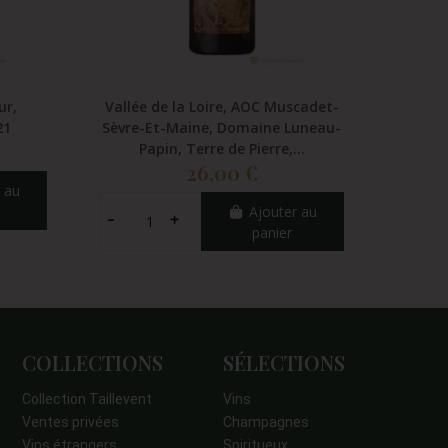
ur,
Vallée de la Loire, AOC Muscadet-
Val
21
Sèvre-Et-Maine, Domaine Luneau-
Brenda
Papin, Terre de Pierre,...
26,00 €
 au
Ajouter au
panier
COLLECTIONS
SÉLECTIONS
Collection Taillevent
Vins
Ventes privées
Champagnes
Vins étrangers
Spiritueux