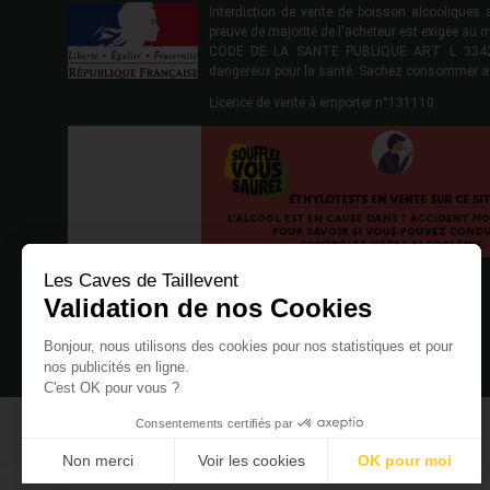
Interdiction de vente de boisson alcoolique
preuve de majorité de l'acheteur est exigée au 
CODE DE LA SANTE PUBLIQUE ART. L 3342-1
dangereux pour la santé. Sachez consommer a
Licence de vente à emporter n°131110.
Les Caves de Taillevent
Validation de nos Cookies
Bonjour, nous utilisons des cookies pour nos statistiques et pour
nos publicités en ligne.
C'est OK pour vous ?
Consentements certifiés par
Non merci
Voir les cookies
OK pour moi