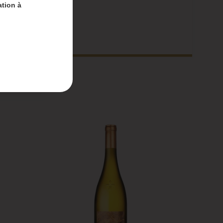
ation à
nt-
 du 4