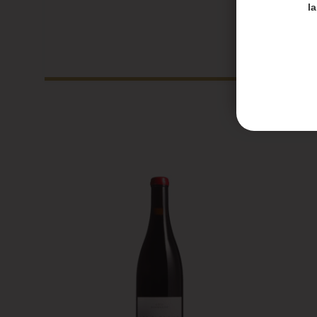
Merci de
l
Les en
Les co
Honoré 
septem