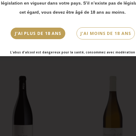
 bien prendre en compte :
a législation en vigueur dans votre pays. S’il n’existe pas de législ
vois Chronopost reprendront à partir du 31 août.
cet égard, vous devez être âgé de 18 ans au moins.
mmandes en click-and-collect (cave Faubourg Sai
et cave Victor Hugo) seront disponibles à partir
bre.
J'AI PLUS DE 18 ANS
J'AI MOINS DE 18 ANS
L'abus d'alcool est dangereux pour la santé, consommez avec modération