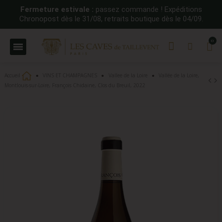
Fermeture estivale :
passez commande ! Expéditions
Chronopost dès le 31/08, retraits boutique dès le 04/09.
Accueil
VINS ET CHAMPAGNES
Vallee de la Loire
Vallée de la Loire,
Montlouis-sur-Loire, François Chidaine, Clos du Breuil, 2022