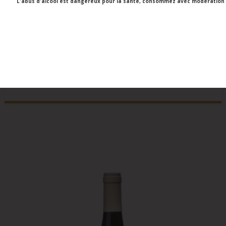
L'abus d'alcool est dangereux pour la santé, consommez avec modération
Victor Hugo)
seront disponibles
Cuvée/Climat
à partir du 4
Clos du Breuil
septembre.
Contenance
75cl