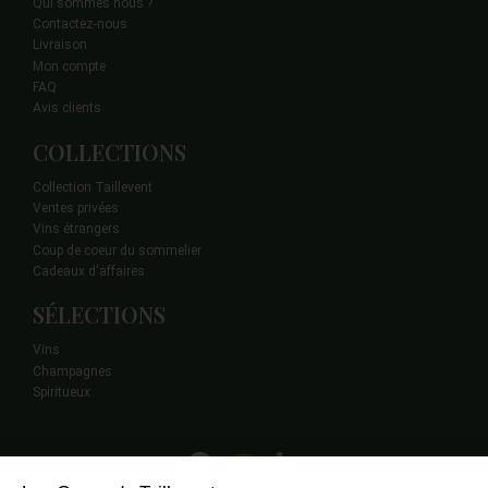
Qui sommes nous ?
Contactez-nous
Livraison
Mon compte
FAQ
Avis clients
COLLECTIONS
Collection Taillevent
Ventes privées
Vins étrangers
Coup de coeur du sommelier
Cadeaux d'affaires
SÉLECTIONS
Vins
Champagnes
Spiritueux