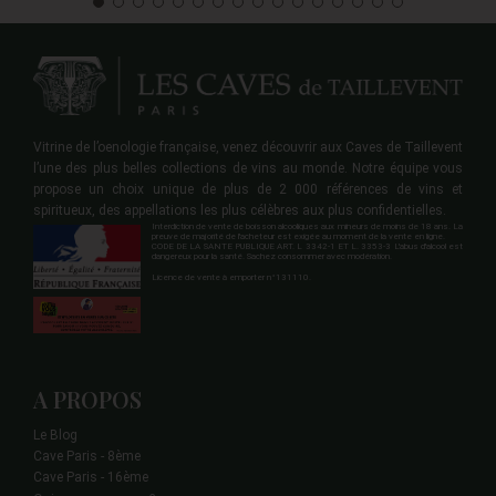
Vitrine de l’oenologie française, venez découvrir aux Caves de Taillevent
l’une des plus belles collections de vins au monde. Notre équipe vous
propose un choix unique de plus de 2 000 références de vins et
spiritueux, des appellations les plus célèbres aux plus confidentielles.
Interdiction de vente de boisson alcooliques aux mineurs de moins de 18 ans. La
preuve de majorité de l'acheteur est exigée au moment de la vente en ligne.
CODE DE LA SANTE PUBLIQUE ART. L 3342-1 ET L. 3353-3 L'abus d'alcool est
dangereux pour la santé. Sachez consommer avec modération.
Licence de vente à emporter n°131110.
A PROPOS
Le Blog
Cave Paris - 8ème
Cave Paris - 16ème