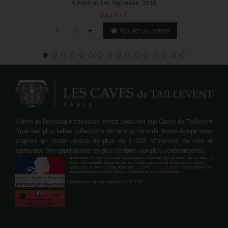
L’Austral, Les Vigneaux, 2018
24,00 €
Ajouter au panier
Vitrine de l’oenologie française, venez découvrir aux Caves de Taillevent
l’une des plus belles collections de vins au monde. Notre équipe vous
propose un choix unique de plus de 2 000 références de vins et
spiritueux, des appellations les plus célèbres aux plus confidentielles.
Interdiction de vente de boisson alcooliques aux mineurs de moins de 18 ans. La
preuve de majorité de l'acheteur est exigée au moment de la vente en ligne.
CODE DE LA SANTE PUBLIQUE ART. L 3342-1 ET L. 3353-3 L'abus d'alcool est
dangereux pour la santé. Sachez consommer avec modération.
Licence de vente à emporter n°131110.