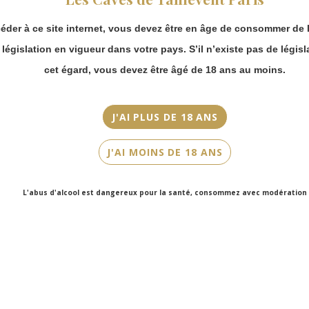
continuer à passer
Couleur
commande en ligne.
Rouge
éder à ce site internet, vous devez être en âge de consommer de l
Merci de bien
prendre en compte :
a législation en vigueur dans votre pays. S’il n’existe pas de législ
Cépage(s)
Les envois
Cabernet Sauvignon
cet égard, vous devez être âgé de 18 ans au moins.
Chronopost
reprendront à
Cuvée/Climat
partir du 31 août.
Laurasie
J'AI PLUS DE 18 ANS
Les commandes
en click-and-
Contenance
J'AI MOINS DE 18 ANS
collect (cave
75cl
Faubourg Saint-
Honoré et cave
L'abus d'alcool est dangereux pour la santé, consommez avec modération
Victor Hugo)
seront disponibles
à partir du 4
septembre.