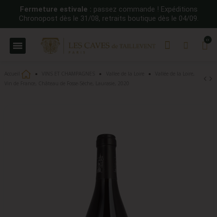
Fermeture estivale :
passez commande ! Expéditions
Chronopost dès le 31/08, retraits boutique dès le 04/09.
Accueil
VINS ET CHAMPAGNES
Vallee de la Loire
Vallée de la Loire,
Vin de France, Château de Fosse-Sèche, Laurasie, 2020