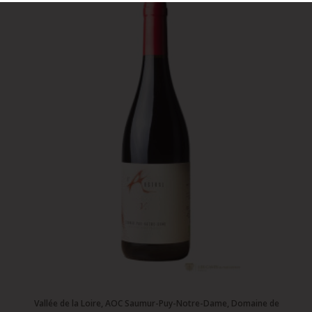
Vallée de la Loire, AOC Saumur-Puy-Notre-Dame, Domaine de