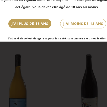
vois Chronopost reprendront à partir du 31 août.
cet égard, vous devez être âgé de 18 ans au moins.
mmandes en click-and-collect (cave Faubourg Sai
et cave Victor Hugo) seront disponibles à partir
bre.
J'AI PLUS DE 18 ANS
J'AI MOINS DE 18 ANS
L'abus d'alcool est dangereux pour la santé, consommez avec modération