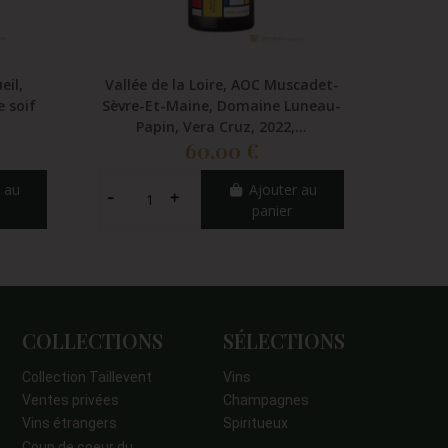
eil,
Vallée de la Loire, AOC Muscadet-
Vallée 
e soif
Sèvre-Et-Maine, Domaine Luneau-
Franço
Papin, Vera Cruz, 2022,...
60,00 €
 au
Ajouter au
panier
COLLECTIONS
SÉLECTIONS
Collection Taillevent
Vins
Ventes privées
Champagnes
Vins étrangers
Spiritueux
Coup de coeur du