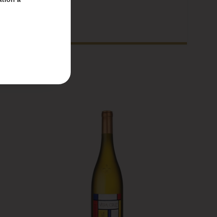
nt-
 du 4