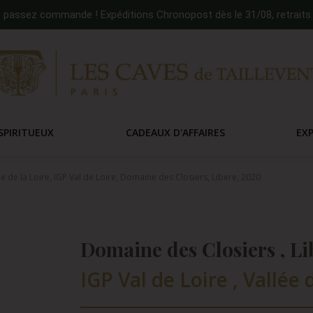
:
passez commande ! Expéditions Chronopost dès le 31/08, retraits 
SPIRITUEUX
CADEAUX D'AFFAIRES
EX
ée de la Loire, IGP Val de Loire, Domaine des Closiers, Libere, 2020
Domaine des Closiers , Li
IGP Val de Loire , Vallée d