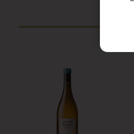
Les en
Les co
Honoré 
septem