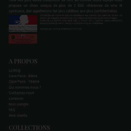
l’une des plus belles collections de vins au monde. Notre équipe vous
propose un choix unique de plus de 2 000 références de vins et
spiritueux, des appellations les plus célèbres aux plus confidentielles.
Interdiction de vente de boisson alcooliques aux mineurs de moins de 18 ans. La
preuve de majorité de l'acheteur est exigée au moment de la vente en ligne.
CODE DE LA SANTE PUBLIQUE ART. L 3342-1 ET L. 3353-3 L'abus d'alcool est
dangereux pour la santé. Sachez consommer avec modération.
Licence de vente à emporter n°131110.
A PROPOS
Le Blog
Cave Paris - 8ème
Cave Paris - 16ème
Qui sommes nous ?
Contactez-nous
Livraison
Mon compte
FAQ
Avis clients
COLLECTIONS