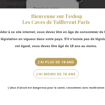
Pays/Région
Vallée de la Loire
Pendant notre
fermeture estivale,
Bienvenue sur l’eshop
Appellation
vous pouvez
Les Caves de Taillevent Paris
Bourgueil
continuer à passer
commande en ligne.
Millésime
éder à ce site internet, vous devez être en âge de consommer de l
Merci de bien
2022
prendre en compte :
a législation en vigueur dans votre pays. S’il n’existe pas de législ
Les envois
cet égard, vous devez être âgé de 18 ans au moins.
Couleur
Chronopost
Rouge
reprendront à
partir du 31 août.
J'AI PLUS DE 18 ANS
Cépage(s)
Les commandes
Cabernet Franc
en click-and-
J'AI MOINS DE 18 ANS
collect (cave
Cuvée/Climat
Faubourg Saint-
Jour de Soif
Honoré et cave
L'abus d'alcool est dangereux pour la santé, consommez avec modération
Victor Hugo)
Contenance
seront disponibles
à partir du 4
75cl
septembre.