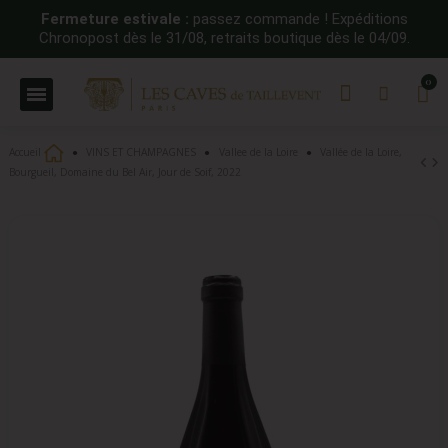
Fermeture estivale :
passez commande ! Expéditions
Chronopost dès le 31/08, retraits boutique dès le 04/09.
Accueil
VINS ET CHAMPAGNES
Vallee de la Loire
Vallée de la Loire,
Bourgueil, Domaine du Bel Air, Jour de Soif, 2022