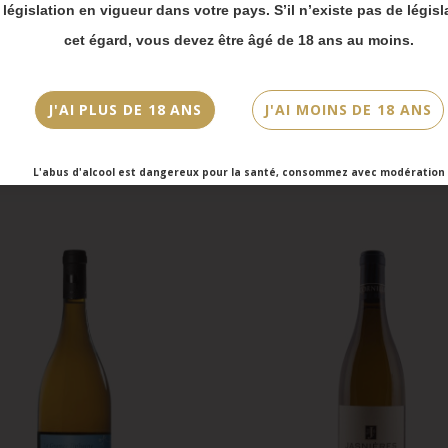
 bien prendre en compte :
a législation en vigueur dans votre pays. S’il n’existe pas de législ
vois Chronopost reprendront à partir du 31 août.
cet égard, vous devez être âgé de 18 ans au moins.
mmandes en click-and-collect (cave Faubourg Sai
et cave Victor Hugo) seront disponibles à partir
bre.
J'AI PLUS DE 18 ANS
J'AI MOINS DE 18 ANS
L'abus d'alcool est dangereux pour la santé, consommez avec modération