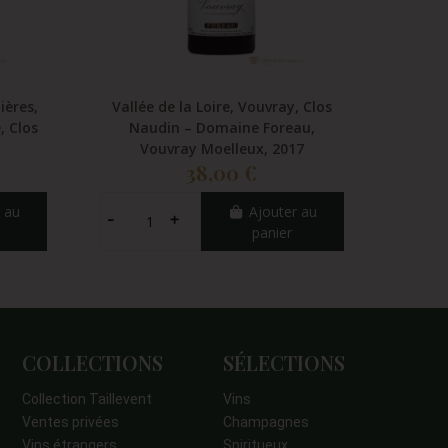
ières,
Vallée de la Loire, Vouvray, Clos
Vallée 
, Clos
Naudin – Domaine Foreau,
Capuc
Vouvray Moelleux, 2017
38,00 €
 au
Ajouter au
panier
COLLECTIONS
SÉLECTIONS
Collection Taillevent
Vins
Ventes privées
Champagnes
Vins étrangers
Spiritueux