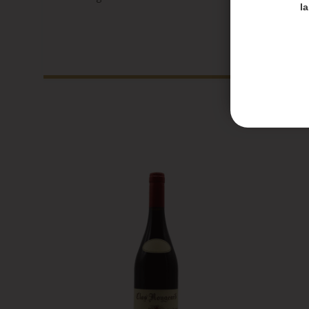
Merci de
l
Les en
Les co
Honoré 
septem