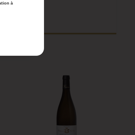
ation à
nt-
 du 4