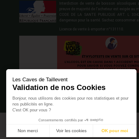
Interdiction de vente de boisson alcoolique
preuve de majorité de l'acheteur est exigée au 
CODE DE LA SANTE PUBLIQUE ART. L 3342-1
dangereux pour la santé. Sachez consommer a
Licence de vente à emporter n°131110.
Les Caves de Taillevent
Validation de nos Cookies
Bonjour, nous utilisons des cookies pour nos statistiques et pour
nos publicités en ligne.
C'est OK pour vous ?
Consentements certifiés par
Non merci
Voir les cookies
OK pour moi