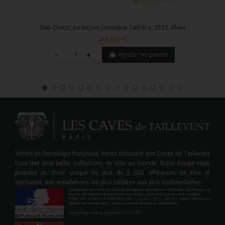
Sud-Ouest, Jurançon, Domaine Castéra, 2022, Blanc
20,00 €
Ajouter au panier
Vitrine de l’oenologie française, venez découvrir aux Caves de Taillevent
l’une des plus belles collections de vins au monde. Notre équipe vous
propose un choix unique de plus de 2 000 références de vins et
spiritueux, des appellations les plus célèbres aux plus confidentielles.
Interdiction de vente de boisson alcooliques aux mineurs de moins de 18 ans. La
preuve de majorité de l'acheteur est exigée au moment de la vente en ligne.
CODE DE LA SANTE PUBLIQUE ART. L 3342-1 ET L. 3353-3 L'abus d'alcool est
dangereux pour la santé. Sachez consommer avec modération.
Licence de vente à emporter n°131110.