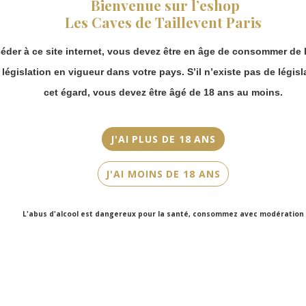
Bienvenue sur l’eshop
Millésime
vous pouvez
Les Caves de Taillevent Paris
continuer à passer
2018
commande en ligne.
éder à ce site internet, vous devez être en âge de consommer de l
Couleur
Merci de bien
prendre en compte :
Rouge
a législation en vigueur dans votre pays. S’il n’existe pas de législ
Les envois
cet égard, vous devez être âgé de 18 ans au moins.
Cépage(s)
Chronopost
Malbec, Cabernet Franc, Merlot
reprendront à
partir du 31 août.
J'AI PLUS DE 18 ANS
Cuvée/Climat
Les commandes
Punpa
en click-and-
J'AI MOINS DE 18 ANS
collect (cave
Contenance
Faubourg Saint-
Honoré et cave
75cl
L'abus d'alcool est dangereux pour la santé, consommez avec modération
Victor Hugo)
seront disponibles
à partir du 4
septembre.