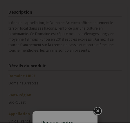
Description
Icône de l'appellation, le Domaine Arretxea affiche nettement le
terroir local dans ses flacons, renforcé par une culture en
biodynamie. Ce Domaine est réputé pour ses élevages longs, en
moyenne 18 mois. Punpa en 2018 est très expressif. Au nez, il se
tourne franchement sur la crème de cassis et montre même une
touche mentholée, les tannins sont bien présents.
Détails du produit
Domaine LIBRE
Domaine Arretxea
Pays/Région
Sud-Ouest
Appellation
Vin de France
Pendant notre
fermeture estivale,