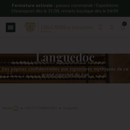
Fermeture estivale :
passez commande ! Expéditions
Chronopost dès le 31/08, retraits boutique dès le 04/09.
Languedoc
Des pépites confidentielles aux signatures mythiques de ce
grand vignoble du Sud
Accueil
VINS ET CHAMPAGNES
Languedoc