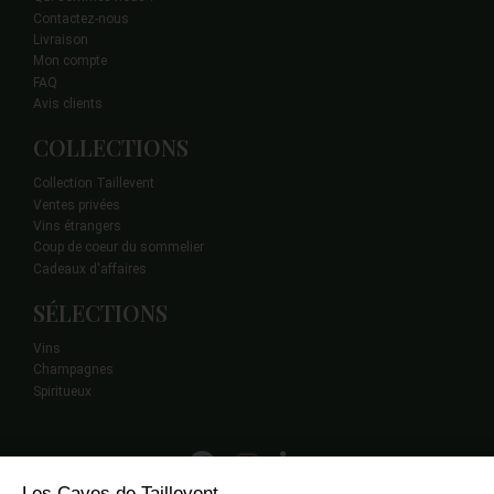
Contactez-nous
Livraison
Mon compte
FAQ
Avis clients
COLLECTIONS
Collection Taillevent
Ventes privées
Vins étrangers
Coup de coeur du sommelier
Cadeaux d'affaires
SÉLECTIONS
Vins
Champagnes
Spiritueux
Les Caves de Taillevent