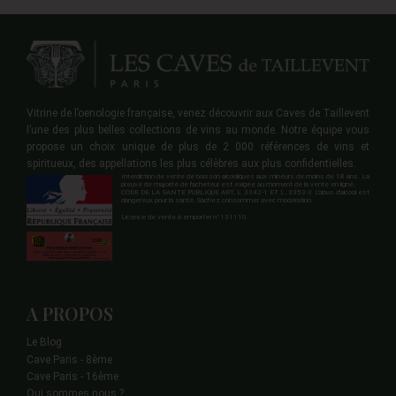
Vitrine de l’oenologie française, venez découvrir aux Caves de Taillevent
l’une des plus belles collections de vins au monde. Notre équipe vous
propose un choix unique de plus de 2 000 références de vins et
spiritueux, des appellations les plus célèbres aux plus confidentielles.
Interdiction de vente de boisson alcooliques aux mineurs de moins de 18 ans. La
preuve de majorité de l'acheteur est exigée au moment de la vente en ligne.
CODE DE LA SANTE PUBLIQUE ART. L 3342-1 ET L. 3353-3 L'abus d'alcool est
dangereux pour la santé. Sachez consommer avec modération.
Licence de vente à emporter n°131110.
A PROPOS
Le Blog
Cave Paris - 8ème
Cave Paris - 16ème
Qui sommes nous ?