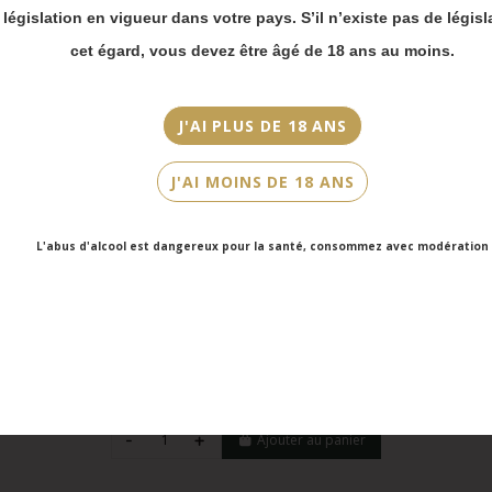
Merci de bien
a législation en vigueur dans votre pays. S’il n’existe pas de législ
prendre en compte :
cet égard, vous devez être âgé de 18 ans au moins.
Les envois
Chronopost
reprendront à
partir du 31 août.
J'AI PLUS DE 18 ANS
Les commandes en
click-and-collect
J'AI MOINS DE 18 ANS
(cave Faubourg
Saint-Honoré et
cave Victor Hugo)
L'abus d'alcool est dangereux pour la santé, consommez avec modération
seront disponibles
à partir du 4
septembre.
Languedoc, Côteaux du Languedoc, Prieuré de Saint Jean de Bébian, La
Vacque, 2022
33,00 €
Ajouter au panier