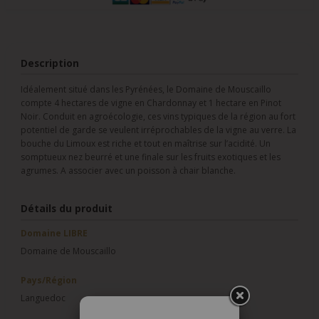
Description
Idéalement situé dans les Pyrénées, le Domaine de Mouscaillo
compte 4 hectares de vigne en Chardonnay et 1 hectare en Pinot
Noir. Conduit en agroécologie, ces vins typiques de la région au fort
potentiel de garde se veulent irréprochables de la vigne au verre. La
bouche du Limoux est riche et tout en maîtrise sur l’acidité. Un
somptueux nez beurré et une finale sur les fruits exotiques et les
agrumes. A associer avec un poisson à chair blanche.
Détails du produit
Domaine LIBRE
Domaine de Mouscaillo
Pays/Région
Languedoc