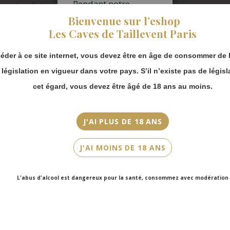
Pendant notre
Appellation
fermeture estivale,
Bienvenue sur l’eshop
AOC Limoux
vous pouvez
Les Caves de Taillevent Paris
continuer à passer
Millésime
commande en ligne.
2022
éder à ce site internet, vous devez être en âge de consommer de l
Merci de bien
prendre en compte :
a législation en vigueur dans votre pays. S’il n’existe pas de législ
Couleur
Les envois
Blanc
cet égard, vous devez être âgé de 18 ans au moins.
Chronopost
reprendront à
Cépage(s)
partir du 31 août.
Chardonnay, Chenin, Mauzac
J'AI PLUS DE 18 ANS
Les commandes
en click-and-
Cuvée/Climat
J'AI MOINS DE 18 ANS
collect (cave
Limoux Blanc
Faubourg Saint-
Honoré et cave
Contenance
L'abus d'alcool est dangereux pour la santé, consommez avec modération
Victor Hugo)
75cl
seront disponibles
à partir du 4
septembre.