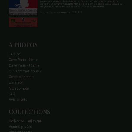
preuve de majorité de l'acheteur est exigée au moment de la vente en ligne.
CODE DE LA SANTE PUBLIQUE ART. L 3342-1 ET L. 3353-3 L'abus d'alcool est
dangereux pour la santé. Sachez consommer avec modération.
Licence de vente à emporter n°131110.
A PROPOS
Le Blog
Cave Paris - 8ème
Cave Paris - 16ème
Qui sommes nous ?
Contactez-nous
Livraison
Mon compte
FAQ
Avis clients
COLLECTIONS
Collection Taillevent
Ventes privées