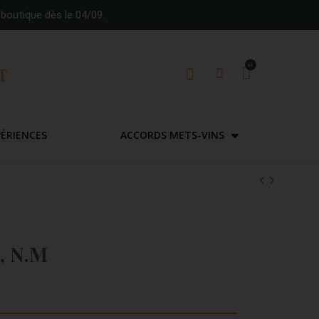
boutique dès le 04/09.
PÉRIENCES
ACCORDS METS-VINS
 , N.M