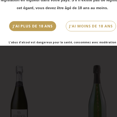
vois Chronopost reprendront à partir du 31 août.
cet égard, vous devez être âgé de 18 ans au moins.
mmandes en click-and-collect (cave Faubourg Sai
et cave Victor Hugo) seront disponibles à partir
J'AI PLUS DE 18 ANS
J'AI MOINS DE 18 ANS
bre.
L'abus d'alcool est dangereux pour la santé, consommez avec modération