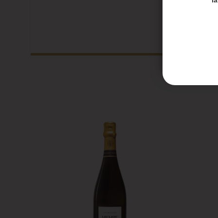
Les en
Les co
Honoré 
septem