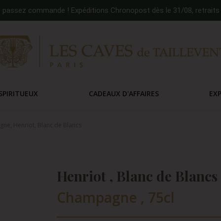
:
passez commande ! Expéditions Chronopost dès le 31/08, retraits 
SPIRITUEUX
CADEAUX D'AFFAIRES
EX
ne, Henriot, Blanc de Blancs
Henriot , Blanc de Blancs
Champagne , 75cl