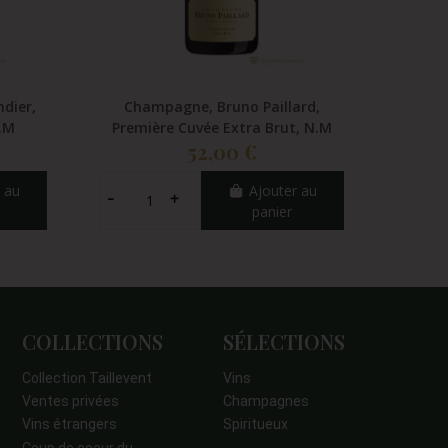
dier,
Champagne, Bruno Paillard,
Cha
N.M
Première Cuvée Extra Brut, N.M
52,00 €
 au
Ajouter au
panier
COLLECTIONS
SÉLECTIONS
Collection Taillevent
Vins
Ventes privées
Champagnes
Vins étrangers
Spiritueux
Coup de coeur du