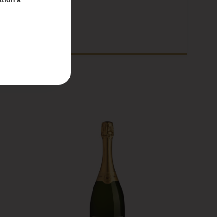
nt-
 du 4