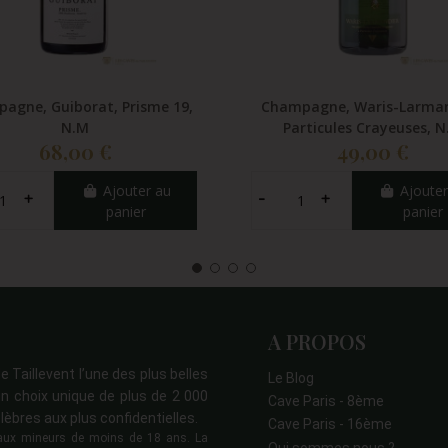
agne, Guiborat, Prisme 19,
Champagne, Waris-Larman
N.M
Particules Crayeuses, 
68,00 €
49,00 €
Ajouter au
Ajouter
panier
panier
A PROPOS
e Taillevent l’une des plus belles
Le Blog
n choix unique de plus de 2 000
Cave Paris - 8ème
lèbres aux plus confidentielles.
Cave Paris - 16ème
s aux mineurs de moins de 18 ans. La
Qui sommes nous ?