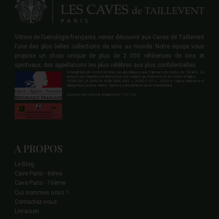
Vitrine de l’oenologie française, venez découvrir aux Caves de Taillevent
l’une des plus belles collections de vins au monde. Notre équipe vous
propose un choix unique de plus de 2 000 références de vins et
spiritueux, des appellations les plus célèbres aux plus confidentielles.
Interdiction de vente de boisson alcooliques aux mineurs de moins de 18 ans. La
preuve de majorité de l'acheteur est exigée au moment de la vente en ligne.
CODE DE LA SANTE PUBLIQUE ART. L 3342-1 ET L. 3353-3 L'abus d'alcool est
dangereux pour la santé. Sachez consommer avec modération.
Licence de vente à emporter n°131110.
A PROPOS
Le Blog
Cave Paris - 8ème
Cave Paris - 16ème
Qui sommes nous ?
Contactez-nous
Livraison