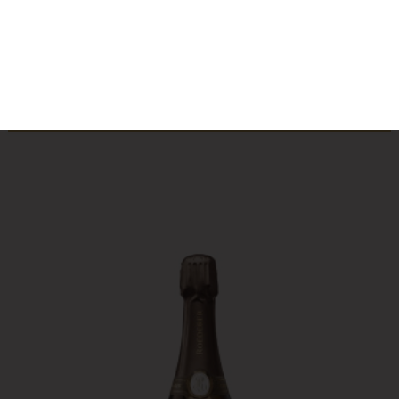
Réserve Perpétuelle
à partir du 4
septembre.
Contenance
75cl