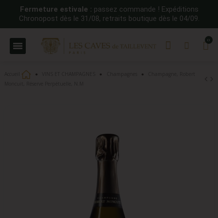
Fermeture estivale :
passez commande ! Expéditions
Chronopost dès le 31/08, retraits boutique dès le 04/09.
Accueil
VINS ET CHAMPAGNES
Champagnes
Champagne, Robert
Moncuit, Réserve Perpétuelle, N.M