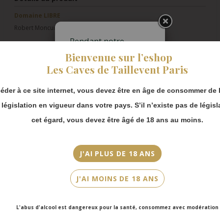
Domaine LIBRE
Robert Moncuit
Pendant notre
Pays/Région
fermeture estivale,
Bienvenue sur l’eshop
vous pouvez
Champagne
Les Caves de Taillevent Paris
continuer à passer
commande en ligne.
Appellation
éder à ce site internet, vous devez être en âge de consommer de l
Champagne
Merci de bien
prendre en compte :
a législation en vigueur dans votre pays. S’il n’existe pas de législ
Millésime
Les envois
cet égard, vous devez être âgé de 18 ans au moins.
N.M
Chronopost
reprendront à
Couleur
partir du 31 août.
J'AI PLUS DE 18 ANS
Blanc
Les commandes
en click-and-
Cépage(s)
J'AI MOINS DE 18 ANS
collect (cave
Faubourg Saint-
Chardonnay
Honoré et cave
L'abus d'alcool est dangereux pour la santé, consommez avec modération
Victor Hugo)
Cuvée/Climat
seront disponibles