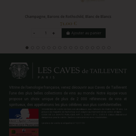
Champagne, Barons de Rothschild, Blanc de Blancs
71,00 €
Ajouter au panier
Vitrine de l’oenologie française, venez découvrir aux Caves de Taillevent
l’une des plus belles collections de vins au monde. Notre équipe vous
propose un choix unique de plus de 2 000 références de vins et
spiritueux, des appellations les plus célèbres aux plus confidentielles.
Interdiction de vente de boisson alcooliques aux mineurs de moins de 18 ans. La
preuve de majorité de l'acheteur est exigée au moment de la vente en ligne.
CODE DE LA SANTE PUBLIQUE ART. L 3342-1 ET L. 3353-3 L'abus d'alcool est
dangereux pour la santé. Sachez consommer avec modération.
Licence de vente à emporter n°131110.