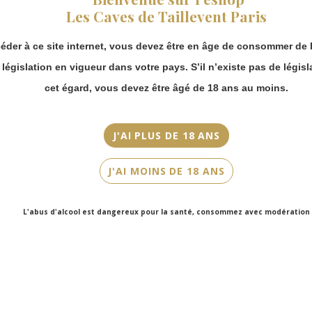
vous pouvez
Millésime
Les Caves de Taillevent Paris
continuer à passer
2008
commande en ligne.
éder à ce site internet, vous devez être en âge de consommer de l
Merci de bien
Couleur
prendre en compte :
a législation en vigueur dans votre pays. S’il n’existe pas de législ
Blanc
Les envois
cet égard, vous devez être âgé de 18 ans au moins.
Chronopost
Cépage(s)
reprendront à
Chardonnay
partir du 31 août.
J'AI PLUS DE 18 ANS
Les commandes
Cuvée/Climat
en click-and-
Blanc de Blancs
J'AI MOINS DE 18 ANS
collect (cave
Faubourg Saint-
Contenance
Honoré et cave
75cl
L'abus d'alcool est dangereux pour la santé, consommez avec modération
Victor Hugo)
seront disponibles
à partir du 4
septembre.