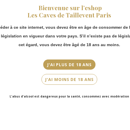
Champagne
fermeture estivale,
Bienvenue sur l’eshop
vous pouvez
Les Caves de Taillevent Paris
Millésime
continuer à passer
commande en ligne.
N.M
éder à ce site internet, vous devez être en âge de consommer de l
Merci de bien
Couleur
prendre en compte :
a législation en vigueur dans votre pays. S’il n’existe pas de législ
Blanc
Les envois
cet égard, vous devez être âgé de 18 ans au moins.
Chronopost
Cépage(s)
reprendront à
Chardonnay
partir du 31 août.
J'AI PLUS DE 18 ANS
Les commandes
Cuvée/Climat
en click-and-
Nuit Blanche
J'AI MOINS DE 18 ANS
collect (cave
Faubourg Saint-
Contenance
Honoré et cave
L'abus d'alcool est dangereux pour la santé, consommez avec modération
Victor Hugo)
75cl
seront disponibles
à partir du 4
septembre.