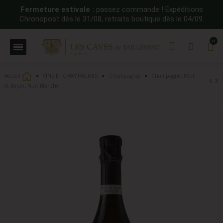
Fermeture estivale :
passez commande ! Expéditions
Chronopost dès le 31/08, retraits boutique dès le 04/09.
Accueil
VINS ET CHAMPAGNES
Champagnes
Champagne, Petit
et Bajan, Nuit Blanche