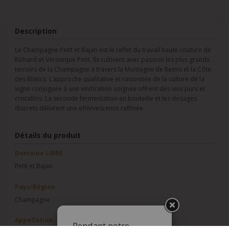
Description
Le Champagne Petit et Bajan est le reflet du travail haute couture de
Richard et Véronique Petit. Ils cultivent avec passion les plus grands
terroirs de la Champagne à travers la Montagne de Reims et la Côte
des Blancs. L’approche qualitative et raisonnée de la culture de la
vigne conjuguée à une vinification soignée offrent des vins purs et
cristallins. La seconde fermentation en bouteille et les dosages
discrets délivrent une effervescence raffinée.
Détails du produit
Domaine LIBRE
Petit et Bajan
Pays/Région
Champagne
Appellation
Pendant notre