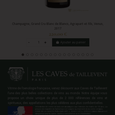
Champagne, Grand Cru Blanc de Blancs, Agrapart et fils, Venus,
2017
220,00 €
Ajouter au panier
Vitrine de l’oenologie française, venez découvrir aux Caves de Taillevent
l’une des plus belles collections de vins au monde. Notre équipe vous
propose un choix unique de plus de 2 000 références de vins et
spiritueux, des appellations les plus célèbres aux plus confidentielles.
Interdiction de vente de boisson alcooliques aux mineurs de moins de 18 ans. La
preuve de majorité de l'acheteur est exigée au moment de la vente en ligne.
CODE DE LA SANTE PUBLIQUE ART. L 3342-1 ET L. 3353-3 L'abus d'alcool est
dangereux pour la santé. Sachez consommer avec modération.