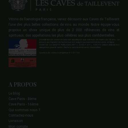
Vitrine de l’oenologie française, venez découvrir aux Caves de Taillevent
l’une des plus belles collections de vins au monde. Notre équipe vous
propose un choix unique de plus de 2 000 références de vins et
spiritueux, des appellations les plus célèbres aux plus confidentielles.
Interdiction de vente de boisson alcooliques aux mineurs de moins de 18 ans. La
preuve de majorité de l'acheteur est exigée au moment de la vente en ligne.
CODE DE LA SANTE PUBLIQUE ART. L 3342-1 ET L. 3353-3 L'abus d'alcool est
dangereux pour la santé. Sachez consommer avec modération.
Licence de vente à emporter n°131110.
A PROPOS
Le Blog
Cave Paris - 8ème
Cave Paris - 16ème
Qui sommes nous ?
Contactez-nous
Livraison
Mon compte