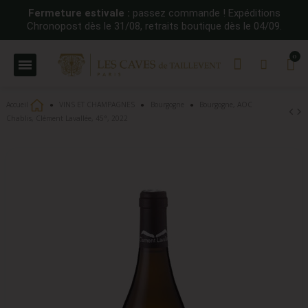
Fermeture estivale :
passez commande ! Expéditions
Chronopost dès le 31/08, retraits boutique dès le 04/09.
Accueil
VINS ET CHAMPAGNES
Bourgogne
Bourgogne, AOC
Chablis, Clément Lavallée, 45°, 2022