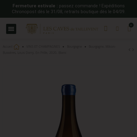
Fermeture estivale :
passez commande ! Expéditions
Chronopost dès le 31/08, retraits boutique dès le 04/09.
Accueil
VINS ET CHAMPAGNES
Bourgogne
Bourgogne, Mâcon-
Bussières, Louis Dorry, En Prôle, 2020, Blanc