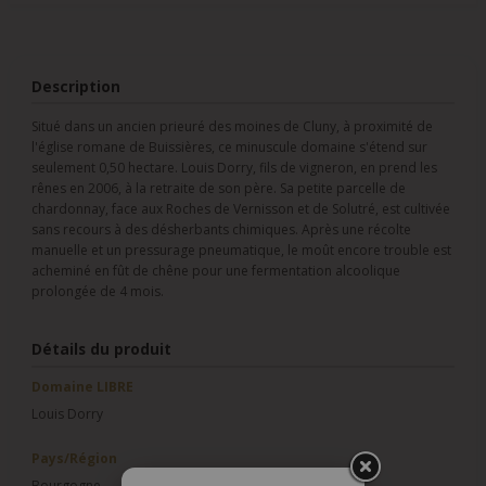
Description
Situé dans un ancien prieuré des moines de Cluny, à proximité de
l'église romane de Buissières, ce minuscule domaine s'étend sur
seulement 0,50 hectare. Louis Dorry, fils de vigneron, en prend les
rênes en 2006, à la retraite de son père. Sa petite parcelle de
chardonnay, face aux Roches de Vernisson et de Solutré, est cultivée
sans recours à des désherbants chimiques. Après une récolte
manuelle et un pressurage pneumatique, le moût encore trouble est
acheminé en fût de chêne pour une fermentation alcoolique
prolongée de 4 mois.
Détails du produit
Domaine LIBRE
Louis Dorry
Pays/Région
Bourgogne