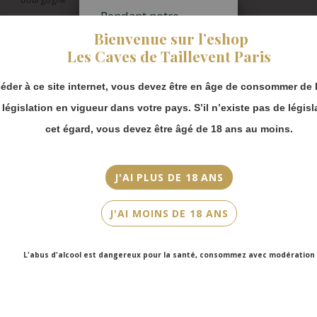
Pendant notre
fermeture estivale,
Appellation
Bienvenue sur l’eshop
vous pouvez
Mâcon-Bussières
Les Caves de Taillevent Paris
continuer à passer
commande en ligne.
Millésime
éder à ce site internet, vous devez être en âge de consommer de l
Merci de bien
2020
prendre en compte :
a législation en vigueur dans votre pays. S’il n’existe pas de législ
Couleur
Les envois
cet égard, vous devez être âgé de 18 ans au moins.
Chronopost
Blanc
reprendront à
partir du 31 août.
Cépage(s)
J'AI PLUS DE 18 ANS
Chardonnay
Les commandes
en click-and-
J'AI MOINS DE 18 ANS
Cuvée/Climat
collect (cave
Faubourg Saint-
En Prôle
Honoré et cave
L'abus d'alcool est dangereux pour la santé, consommez avec modération
Victor Hugo)
Contenance
seront disponibles
75cl
à partir du 4
septembre.