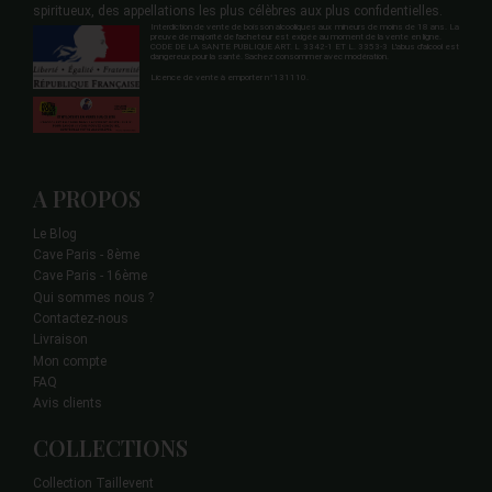
spiritueux, des appellations les plus célèbres aux plus confidentielles.
Interdiction de vente de boisson alcooliques aux mineurs de moins de 18 ans. La
preuve de majorité de l'acheteur est exigée au moment de la vente en ligne.
CODE DE LA SANTE PUBLIQUE ART. L 3342-1 ET L. 3353-3 L'abus d'alcool est
dangereux pour la santé. Sachez consommer avec modération.
Licence de vente à emporter n°131110.
A PROPOS
Le Blog
Cave Paris - 8ème
Cave Paris - 16ème
Qui sommes nous ?
Contactez-nous
Livraison
Mon compte
FAQ
Avis clients
COLLECTIONS
Collection Taillevent