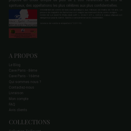
propose un choix unique de plus de 2 000 références de vins et
spiritueux, des appellations les plus célèbres aux plus confidentielles.
Interdiction de vente de boisson alcooliques aux mineurs de moins de 18 ans. La
preuve de majorité de l'acheteur est exigée au moment de la vente en ligne.
CODE DE LA SANTE PUBLIQUE ART. L 3342-1 ET L. 3353-3 L'abus d'alcool est
dangereux pour la santé. Sachez consommer avec modération.
Licence de vente à emporter n°131110.
A PROPOS
Le Blog
Cave Paris - 8ème
Cave Paris - 16ème
Qui sommes nous ?
Contactez-nous
Livraison
Mon compte
FAQ
Avis clients
COLLECTIONS