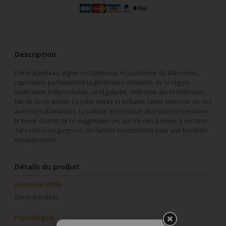
Description
Denis Jeandeau, vigneron talentueux et passionné du Mâconnais,
représente parfaitement la génération montante de la région.
Vinificateur irréprochable, sa régularité, millésime après millésime,
fait de lui un artiste. La robe dorée et brillante laisse entrevoir un nez
aux notes d’amandes. La palette aromatique de fruits mûrs entoure
le boisé discret de ce magnifique vin, qui n’a rien à envier à certains
1ers crus bourguignons. Un format exceptionnel pour une bouteille
exceptionnelle.
Détails du produit
Domaine LIBRE
Denis Jeandeau
Pays/Région