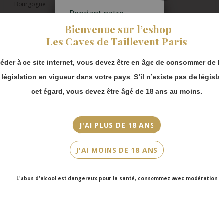
Bourgogne
Pendant notre
fermeture estivale,
Appellation
Bienvenue sur l’eshop
vous pouvez
Pouilly-Fuissé
Les Caves de Taillevent Paris
continuer à passer
commande en ligne.
Millésime
éder à ce site internet, vous devez être en âge de consommer de l
Merci de bien
2012
prendre en compte :
a législation en vigueur dans votre pays. S’il n’existe pas de législ
Les envois
Couleur
cet égard, vous devez être âgé de 18 ans au moins.
Chronopost
Blanc
reprendront à
partir du 31 août.
Cépage(s)
J'AI PLUS DE 18 ANS
Les commandes
Chardonnay
en click-and-
J'AI MOINS DE 18 ANS
collect (cave
Cuvée/Climat
Faubourg Saint-
Secret Minéral - Jéroboam
Honoré et cave
L'abus d'alcool est dangereux pour la santé, consommez avec modération
Victor Hugo)
Contenance
seront disponibles
300cl
à partir du 4
septembre.