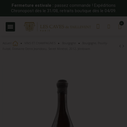
Fermeture estivale :
passez commande ! Expéditions
Chronopost dès le 31/08, retraits boutique dès le 04/09.
Accueil
VINS ET CHAMPAGNES
Bourgogne
Bourgogne, Pouilly-
Fuissé, Domaine Denis Jeandeau, Secret Minéral, 2012, Jéroboam