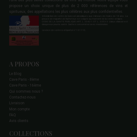
l’une des plus belles collections de vins au monde. Notre équipe vous
propose un choix unique de plus de 2 000 références de vins et
spiritueux, des appellations les plus célèbres aux plus confidentielles.
Interdiction de vente de boisson alcooliques aux mineurs de moins de 18 ans. La
preuve de majorité de l'acheteur est exigée au moment de la vente en ligne.
CODE DE LA SANTE PUBLIQUE ART. L 3342-1 ET L. 3353-3 L'abus d'alcool est
dangereux pour la santé. Sachez consommer avec modération.
Licence de vente à emporter n°131110.
A PROPOS
Le Blog
Cave Paris - 8ème
Cave Paris - 16ème
Qui sommes nous ?
Contactez-nous
Livraison
Mon compte
FAQ
Avis clients
COLLECTIONS