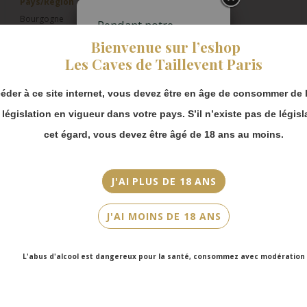
Pays/Région
Bourgogne
Pendant notre
fermeture estivale,
Bienvenue sur l’eshop
Appellation
vous pouvez
Les Caves de Taillevent Paris
Chablis
continuer à passer
commande en ligne.
Millésime
éder à ce site internet, vous devez être en âge de consommer de l
Merci de bien
2021
prendre en compte :
a législation en vigueur dans votre pays. S’il n’existe pas de législ
Les envois
cet égard, vous devez être âgé de 18 ans au moins.
Couleur
Chronopost
Blanc
reprendront à
partir du 31 août.
J'AI PLUS DE 18 ANS
Cépage(s)
Les commandes
Chablis
en click-and-
J'AI MOINS DE 18 ANS
collect (cave
Cuvée/Climat
Faubourg Saint-
En Boucheran
Honoré et cave
L'abus d'alcool est dangereux pour la santé, consommez avec modération
Victor Hugo)
Contenance
seront disponibles
à partir du 4
75cl
septembre.