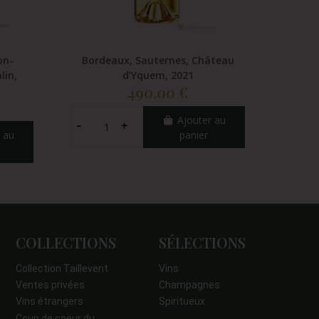
on-
Bordeaux, Sauternes, Château
Bor
lin,
d’Yquem, 2021
Clas
490,00 €
Ajouter au
 au
panier
COLLECTIONS
SÉLECTIONS
Collection Taillevent
Vins
Ventes privées
Champagnes
Vins étrangers
Spiritueux
Coup de coeur du