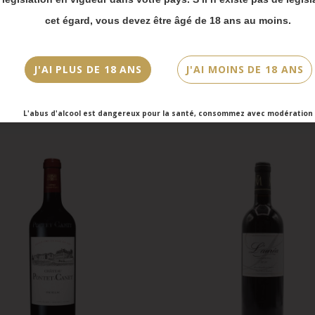
vois Chronopost reprendront à partir du 31 août.
cet égard, vous devez être âgé de 18 ans au moins.
mmandes en click-and-collect (cave Faubourg Sai
et cave Victor Hugo) seront disponibles à partir
bre.
J'AI PLUS DE 18 ANS
J'AI MOINS DE 18 ANS
L'abus d'alcool est dangereux pour la santé, consommez avec modération