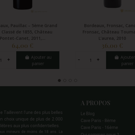
aux, Pauillac – 5ème Grand
Bordeaux, Fronsac, Can
 Classé de 1855, Château
Fronsac, Château Touma
Pontet-Canet, 2011,...
L’aurea, 2010
64,00 €
36,00 €
Ajouter au
Ajouter
panier
panier
A PROPOS
e Taillevent l’une des plus belles
Le Blog
n choix unique de plus de 2 000
Cave Paris - 8ème
lèbres aux plus confidentielles.
Cave Paris - 16ème
s aux mineurs de moins de 18 ans. La
Qui sommes nous ?