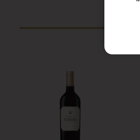
Les en
Les co
Honoré 
septem