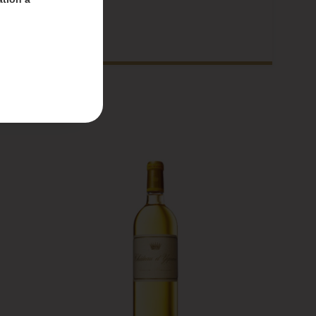
nt-
 du 4