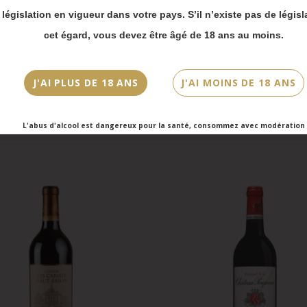
 bien prendre en compte :
Merlot
a législation en vigueur dans votre pays. S’il n’existe pas de législ
vois Chronopost reprendront à partir du 31 août.
cet égard, vous devez être âgé de 18 ans au moins.
mmandes en click-and-collect (cave Faubourg Sai
et cave Victor Hugo) seront disponibles à partir
bre.
J'AI PLUS DE 18 ANS
J'AI MOINS DE 18 ANS
L'abus d'alcool est dangereux pour la santé, consommez avec modération