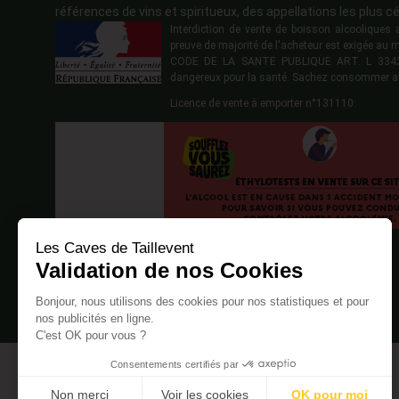
références de vins et spiritueux, des appellations les plus cé
Interdiction de vente de boisson alcoolique
preuve de majorité de l'acheteur est exigée au 
CODE DE LA SANTE PUBLIQUE ART. L 3342-1
dangereux pour la santé. Sachez consommer a
Licence de vente à emporter n°131110.
Les Caves de Taillevent
Validation de nos Cookies
Bonjour, nous utilisons des cookies pour nos statistiques et pour
nos publicités en ligne.
C'est OK pour vous ?
Consentements certifiés par
Non merci
Voir les cookies
OK pour moi