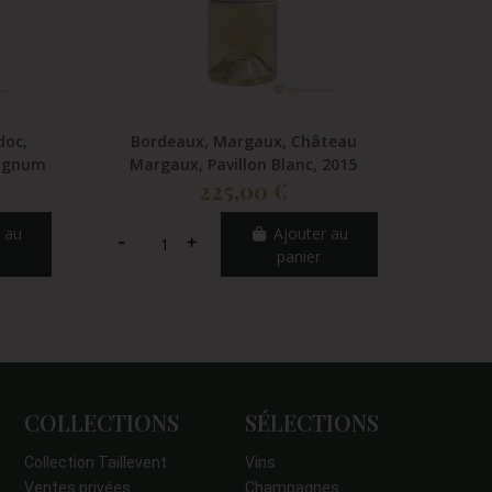
doc,
Bordeaux, Margaux, Château
Bordea
Magnum
Margaux, Pavillon Blanc, 2015
Justice
225,00 €
 au
Ajouter au
panier
COLLECTIONS
SÉLECTIONS
Collection Taillevent
Vins
Ventes privées
Champagnes