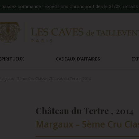
:
passez commande ! Expéditions Chronopost dès le 31/08, retraits 
SPIRITUEUX
CADEAUX D'AFFAIRES
EX
argaux – 5ème Cru Classé, Château du Tertre, 2014
Château du Tertre , 2014
Margaux – 5ème Cru Clas