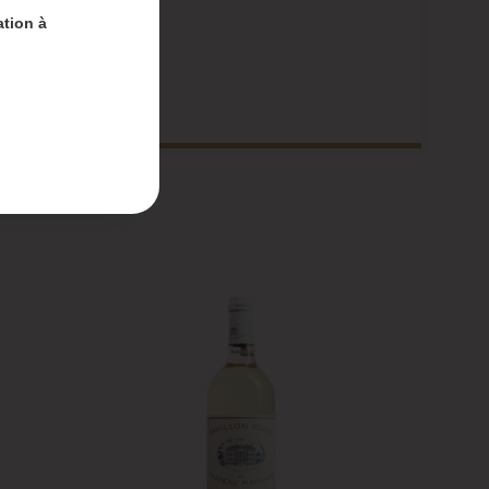
ation à
nt-
 du 4