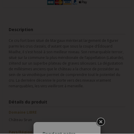
Description
Ce cru fort bien situé de Margaux mériterait largement de figurer
parmi les crus classés, d'autant que sous la coupe d'Édouard
Miailhe, il s'est hissé à son meilleur niveau. Son remarquable terroir,
situé sur la commune la plus méridionale de l’appellation (Labarde),
s’étend sur un superbe plateau de graves siliceuses. La dégustation
de millésimes anciens que le château a la chance de posséder au
sein de sa vinothèque permet de comprendre tout le potentiel du
cru. La dernière décennie le porte vers des niveaux vraiment
remarquables, les vins vieilliront à merveille.
Détails du produit
Domaine LIBRE
Château Siran
Pays/Région
Pendant notre