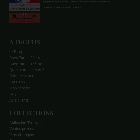
dangereux pour la santé. Sachez consommer avec modération.
Licence de vente à emporter n°131110.
A PROPOS
Le Blog
Cave Paris - 8ème
Cave Paris - 16ème
Qui sommes nous ?
Contactez-nous
Livraison
Mon compte
FAQ
Avis clients
COLLECTIONS
Collection Taillevent
Ventes privées
Vins étrangers