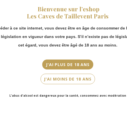
fermeture estivale,
Bordeaux
Bienvenue sur l’eshop
vous pouvez
Les Caves de Taillevent Paris
continuer à passer
Appellation
commande en ligne.
Margaux
éder à ce site internet, vous devez être en âge de consommer de l
Merci de bien
Millésime
prendre en compte :
a législation en vigueur dans votre pays. S’il n’existe pas de législ
2021
Les envois
cet égard, vous devez être âgé de 18 ans au moins.
Chronopost
Couleur
reprendront à
partir du 31 août.
Rouge
J'AI PLUS DE 18 ANS
Les commandes
Cépage(s)
en click-and-
J'AI MOINS DE 18 ANS
collect (cave
Merlot, Cabernet Sauvignon, Petit Verdot
Faubourg Saint-
Honoré et cave
Contenance
L'abus d'alcool est dangereux pour la santé, consommez avec modération
Victor Hugo)
75cl
seront disponibles
à partir du 4
septembre.