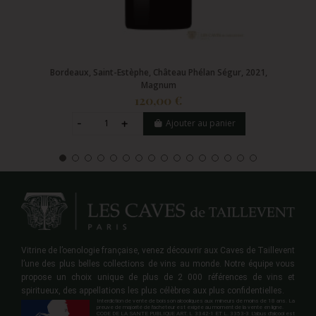
Bordeaux, Saint-Estèphe, Château Phélan Ségur, 2021,
Magnum
120,00 €
Ajouter au panier
Vitrine de l’oenologie française, venez découvrir aux Caves de Taillevent
l’une des plus belles collections de vins au monde. Notre équipe vous
propose un choix unique de plus de 2 000 références de vins et
spiritueux, des appellations les plus célèbres aux plus confidentielles.
Interdiction de vente de boisson alcooliques aux mineurs de moins de 18 ans. La
preuve de majorité de l'acheteur est exigée au moment de la vente en ligne.
CODE DE LA SANTE PUBLIQUE ART. L 3342-1 ET L. 3353-3 L'abus d'alcool est