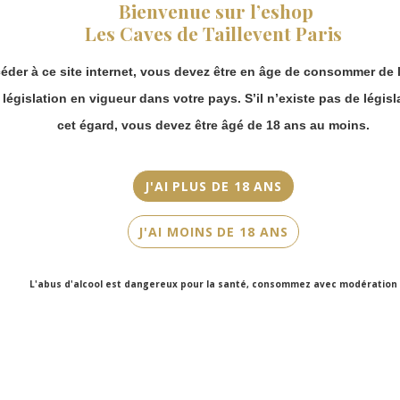
fermeture estivale,
Bienvenue sur l’eshop
vous pouvez
Appellation
Les Caves de Taillevent Paris
continuer à passer
Saint-Estèphe
commande en ligne.
éder à ce site internet, vous devez être en âge de consommer de l
Merci de bien
Millésime
prendre en compte :
a législation en vigueur dans votre pays. S’il n’existe pas de législ
2008
Les envois
cet égard, vous devez être âgé de 18 ans au moins.
Couleur
Chronopost
reprendront à
Rouge
partir du 31 août.
J'AI PLUS DE 18 ANS
Cépage(s)
Les commandes
en click-and-
Cabernet Sauvignon, Merlot
J'AI MOINS DE 18 ANS
collect (cave
Faubourg Saint-
Contenance
Honoré et cave
75cl
L'abus d'alcool est dangereux pour la santé, consommez avec modération
Victor Hugo)
seront disponibles
à partir du 4
septembre.