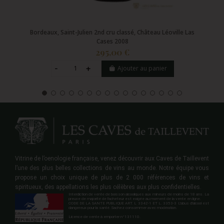
Bordeaux, Saint-Julien 2nd cru classé, Château Léoville Las
Cases 2008
295,00 €
Ajouter au panier
Vitrine de l’oenologie française, venez découvrir aux Caves de Taillevent
l’une des plus belles collections de vins au monde. Notre équipe vous
propose un choix unique de plus de 2 000 références de vins et
spiritueux, des appellations les plus célèbres aux plus confidentielles.
Interdiction de vente de boisson alcooliques aux mineurs de moins de 18 ans. La
preuve de majorité de l'acheteur est exigée au moment de la vente en ligne.
CODE DE LA SANTE PUBLIQUE ART. L 3342-1 ET L. 3353-3 L'abus d'alcool est
dangereux pour la santé. Sachez consommer avec modération.
Licence de vente à emporter n°131110.