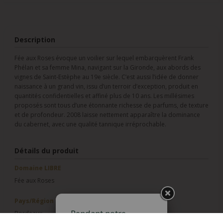
Description
Fée aux Roses évoque un voilier sur lequel embarquèrent Frank
Phélan et sa femme Mina, navigant sur la Gironde, aux abords des
vignes de Saint-Estèphe au 19e siècle. C’est aussi l’idée de donner
naissance à un grand vin, issu d’un terroir d’exception, produit en
quantités confidentielles et affiné plus de 10 ans. Les millésimes
proposés sont tous d’une étonnante richesse de parfums, de texture
et de profondeur. 2008 laisse nettement apparaître la dominance
du cabernet, avec une qualité tannique irréprochable.
Détails du produit
Domaine LIBRE
Fée aux Roses
Pays/Région
Pendant notre
Bordeaux