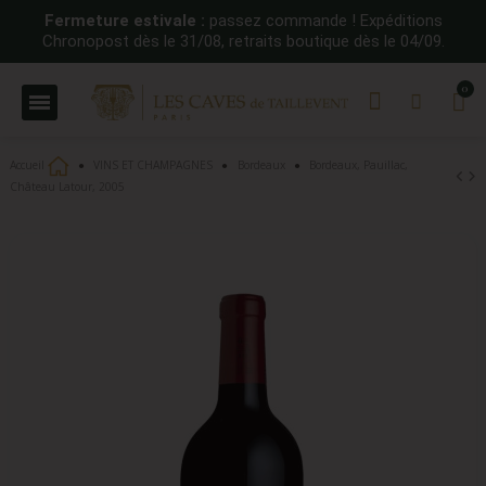
Fermeture estivale :
passez commande ! Expéditions
Chronopost dès le 31/08, retraits boutique dès le 04/09.
Accueil
VINS ET CHAMPAGNES
Bordeaux
Bordeaux, Pauillac,
Château Latour, 2005