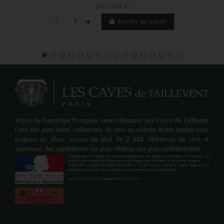
205,00 €
Ajouter au panier
Vitrine de l’oenologie française, venez découvrir aux Caves de Taillevent
l’une des plus belles collections de vins au monde. Notre équipe vous
propose un choix unique de plus de 2 000 références de vins et
spiritueux, des appellations les plus célèbres aux plus confidentielles.
Interdiction de vente de boisson alcooliques aux mineurs de moins de 18 ans. La
preuve de majorité de l'acheteur est exigée au moment de la vente en ligne.
CODE DE LA SANTE PUBLIQUE ART. L 3342-1 ET L. 3353-3 L'abus d'alcool est
dangereux pour la santé. Sachez consommer avec modération.
Licence de vente à emporter n°131110.