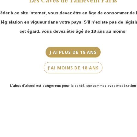
continuer à passer
Couleur
commande en ligne.
Rouge
éder à ce site internet, vous devez être en âge de consommer de l
Merci de bien
prendre en compte :
a législation en vigueur dans votre pays. S’il n’existe pas de législ
Cépage(s)
Les envois
Cabernet Sauvignon, Cabernet Franc, Merlot, Petit Verdot
cet égard, vous devez être âgé de 18 ans au moins.
Chronopost
reprendront à
Cuvée/Climat
partir du 31 août.
Château Latour
J'AI PLUS DE 18 ANS
Les commandes
en click-and-
Contenance
J'AI MOINS DE 18 ANS
collect (cave
75cl
Faubourg Saint-
Honoré et cave
L'abus d'alcool est dangereux pour la santé, consommez avec modération
Victor Hugo)
seront disponibles
à partir du 4
septembre.