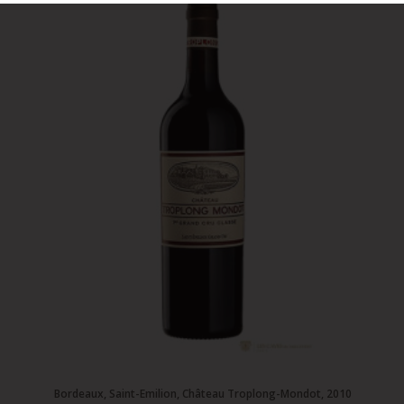
Bordeaux, Saint-Emilion, Château Troplong-Mondot, 2010