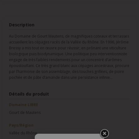
Description
Au Domaine de Gourt Mautens, de magnifiques coteaux et terrasses
accueillent les cépages racés de la Vallée du Rhône. En 1996, Jérôme
Bressy a mis tout en œuvre pour réussir, en prônant une viticulture
biologique puis biodynamique. Une politique peu interventionniste
engage de très faibles rendements pour un concentré d’arômes
époustouflant. Ce très grand blanc aux cépages ancestraux, procure
par l’harmonie de son assemblage, des touches grillées, de poire
pochée et de pâte d’amande dans une persistance infinie…
Détails du produit
Domaine LIBRE
Gourt de Mautens
Pays/Région
Vallée du Rhône