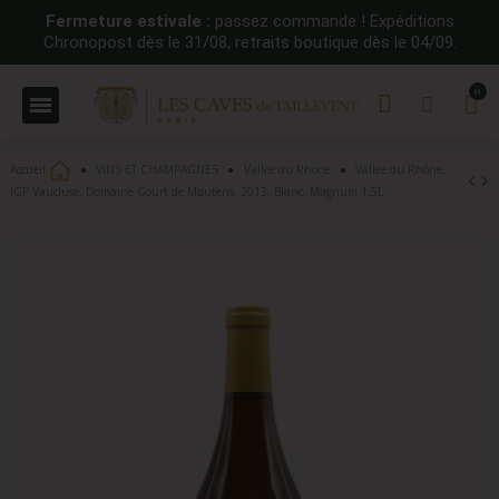
Fermeture estivale :
passez commande ! Expéditions
Chronopost dès le 31/08, retraits boutique dès le 04/09.
Accueil
VINS ET CHAMPAGNES
Vallee du Rhone
Vallée du Rhône,
IGP Vaucluse, Domaine Gourt de Mautens, 2013, Blanc, Magnum 1,5L