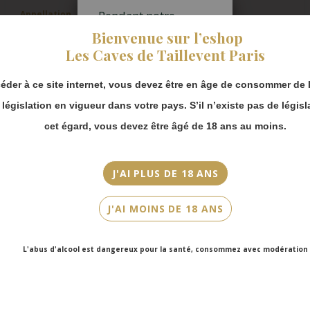
Pendant notre
Appellation
fermeture estivale,
IGP Vaucluse
Bienvenue sur l’eshop
vous pouvez
Les Caves de Taillevent Paris
continuer à passer
Millésime
commande en ligne.
2013
éder à ce site internet, vous devez être en âge de consommer de l
Merci de bien
prendre en compte :
Couleur
a législation en vigueur dans votre pays. S’il n’existe pas de législ
Les envois
Blanc
cet égard, vous devez être âgé de 18 ans au moins.
Chronopost
reprendront à
Cépage(s)
partir du 31 août.
Bourboulenc, Grenache Blanc, Grenache Gris, Clairette, Roussanne,
J'AI PLUS DE 18 ANS
Marsanne, Picardan, Picpoul
Les commandes
en click-and-
J'AI MOINS DE 18 ANS
Cuvée/Climat
collect (cave
Faubourg Saint-
Magnum
Honoré et cave
L'abus d'alcool est dangereux pour la santé, consommez avec modération
Victor Hugo)
Contenance
seront disponibles
150cl
à partir du 4
septembre.