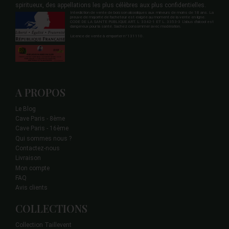
spiritueux, des appellations les plus célèbres aux plus confidentielles.
Interdiction de vente de boisson alcooliques aux mineurs de moins de 18 ans. La
preuve de majorité de l'acheteur est exigée au moment de la vente en ligne.
CODE DE LA SANTE PUBLIQUE ART. L 3342-1 ET L. 3353-3 L'abus d'alcool est
dangereux pour la santé. Sachez consommer avec modération.
Licence de vente à emporter n°131110.
A PROPOS
Le Blog
Cave Paris - 8ème
Cave Paris - 16ème
Qui sommes nous ?
Contactez-nous
Livraison
Mon compte
FAQ
Avis clients
COLLECTIONS
Collection Taillevent